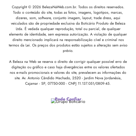
Copyright © 2026 BelezaNaWeb.com.br. Todos os direitos reservados.
Todo o conteúdo do site, todas as fotos, imagens, logotipos, marcas,
dizeres, som, software, conjunto imagem, layout, trade dress, aqui
veiculados são de propriedade exclusiva da Boticário Produto de Beleza
Ltda. É vedada qualquer reprodução, total ou parcial, de qualquer
elemento de identidade, sem expressa autorização. A violação de qualquer
direito mencionado implicará na responsabilização cível e criminal nos
termos da Lei. Os preços dos produtos estão sujeitos a alteração sem aviso
prévio.
A Beleza na Web se reserva o direito de corrigir qualquer possível erro de
digitação ou gráfico e caso haja divergências entre os valores ofertados
nos e-mails promocionais e valores do site, prevalecem as informações do
site.
Av. Antonio Cândido Machado, 2520 - Jardim Nova Jordanésia,
Cajamar - SP, 07750-000 -
CNPJ 11.137.051/0809-45.
Pode Confiar