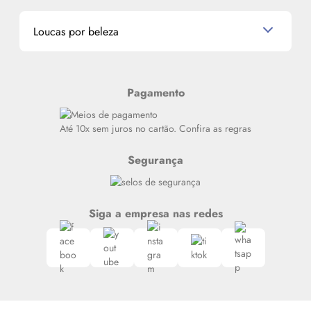
Miniaturas de Perfumes
Promoções de cupons
Dados Pessoais
Miniaturas de Produtos de Cabelo
Loucas por beleza
Meus endereços
Alterar Senha
Últimas
Meus Pedidos
Resenhas
Pagamento
Alto luxo
Siga nosso canal no Whatsapp
Até 10x sem juros no cartão. Confira as regras
Segurança
Siga a empresa nas redes