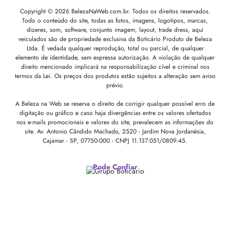
Copyright © 2026 BelezaNaWeb.com.br. Todos os direitos reservados.
Todo o conteúdo do site, todas as fotos, imagens, logotipos, marcas,
dizeres, som, software, conjunto imagem, layout, trade dress, aqui
veiculados são de propriedade exclusiva da Boticário Produto de Beleza
Ltda. É vedada qualquer reprodução, total ou parcial, de qualquer
elemento de identidade, sem expressa autorização. A violação de qualquer
direito mencionado implicará na responsabilização cível e criminal nos
termos da Lei. Os preços dos produtos estão sujeitos a alteração sem aviso
prévio.
A Beleza na Web se reserva o direito de corrigir qualquer possível erro de
digitação ou gráfico e caso haja divergências entre os valores ofertados
nos e-mails promocionais e valores do site, prevalecem as informações do
site.
Av. Antonio Cândido Machado, 2520 - Jardim Nova Jordanésia,
Cajamar - SP, 07750-000 -
CNPJ 11.137.051/0809-45.
Pode Confiar