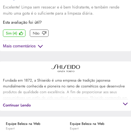
Excelente! Limpa sem ressecar e é bem hidratante, e também rende
muito uma gota é o suficiente para a limpeza diária.
Esta avaliação foi útil?
Sim
(
4
)
Não
Mais comentários
Fundada em 1872, a Shiseido é uma empresa de tradição japonesa
mundialmente conhecida e pioneira no ramo de cosméticos que desenvolve
produtos de qualidade com excelência. A fim de proporcionar aos seus
consumidores um estilo de vida saudável e prazeroso, Shiseido contempla em
seu portfólio tratamentos faciais e corporais, maquiagens e fragrâncias.
Continuar Lendo
Equipe Beleza na Web
Equipe Beleza na Web
Expert
Expert