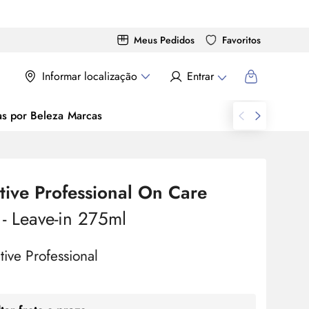
Meus Pedidos
Favoritos
Informar localização
Entrar
as por Beleza
Marcas
tive Professional
On
Care
y
- Leave-in 275ml