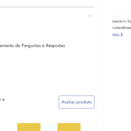
Leave-in S
instantâne
mais ❯
rramenta de Perguntas e Respostas
i a
Avaliar produto