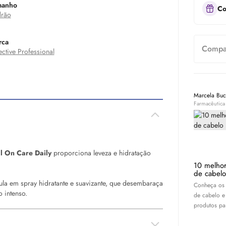
manho
Co
rão
rca
Compar
ective Professional
Marcela Bu
Farmacêutica
al
On
Care Daily
proporciona leveza e hidratação
10 melhor
de cabelo
ula em spray hidratante e suavizante, que desembaraça
Conheça os 
o intenso.
de cabelo e
produtos par