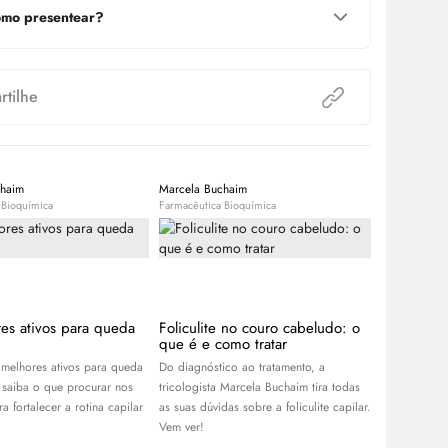
mo presentear?
tilhe
chaim
Marcela Buchaim
Equipe Bele
 Bioquímica
Farmacêutica Bioquímica
Expert
es ativos para queda
Foliculite no couro cabeludo: o
Bond Repa
que é e como tratar
tecnologia
danos do 
melhores ativos para queda
Do diagnóstico ao tratamento, a
Com propost
 saiba o que procurar nos
tricologista Marcela Buchaim tira todas
entenda com
a fortalecer a rotina capilar
as suas dúvidas sobre a foliculite capilar.
cabelos dani
Vem ver!
a tecnologia 