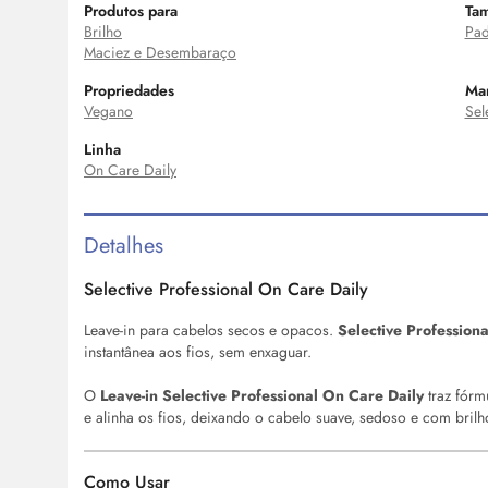
Produtos para
Ta
Brilho
Pad
Maciez e Desembaraço
Propriedades
Ma
Vegano
Sel
Linha
On Care Daily
Detalhes
Selective Professional
On
Care Daily
Leave-in para cabelos secos e opacos.
Selective Profession
instantânea aos fios, sem enxaguar.
O
Leave-in Selective Professional
On
Care Daily
traz fórm
e alinha os fios, deixando o cabelo suave, sedoso e com brilh
Como Usar