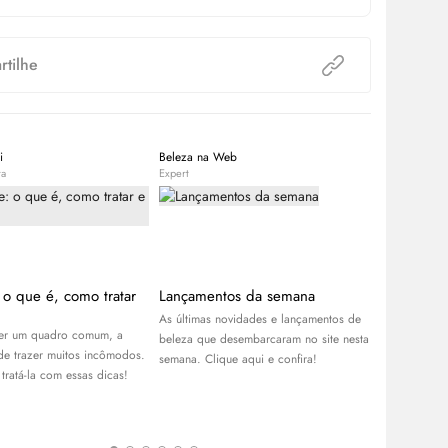
tilhe
i
Beleza na Web
Equipe Bele
ta
Expert
Expert
: o que é, como tratar
Lançamentos da semana
Benefícios
para a sua
As últimas novidades e lançamentos de
ser um quadro comum, a
Conheça os b
beleza que desembarcaram no site nesta
ode trazer muitos incômodos.
ativado e sa
semana. Clique aqui e confira!
ratá-la com essas dicas!
pode transfo
com a pele e