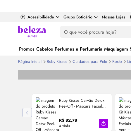
Acessibilidade
Grupo Boticário
Nossas Lojas
Promos
Cabelos
Perfumes e Perfumaria
Maquiagem
Página Inicial
Ruby Kisses
Cuidados para Pele
Rosto
L
Ruby Kisses Carvão Detox
Peel-
Off
- Máscara Facial
75g
R$ 82,78
à vista
Adicionar à sa