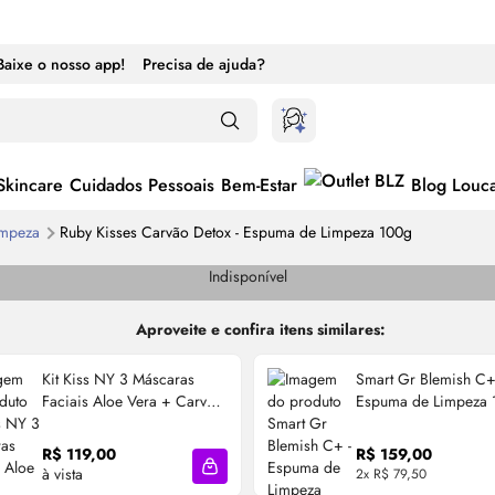
Baixe o nosso app!
Precisa de ajuda?
Skincare
Cuidados Pessoais
Bem-Estar
Blog Louc
impeza
Ruby Kisses Carvão Detox - Espuma de Limpeza 100g
Indisponível
Aproveite e confira itens similares:
Kit Kiss NY 3 Máscaras
Smart Gr Blemish C+
Faciais Aloe Vera + Carvão
Espuma de Limpeza 
+ Pepino
R$ 119,00
R$ 159,00
à vista
2x R$ 79,50
cola
Adicionar à sacola