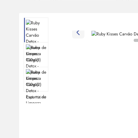
Cod:
72546