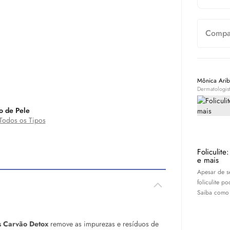
Compar
Mônica Arib
Dermatologis
o de Pele
Todos os Tipos
Foliculite
e mais
Apesar de 
foliculite p
Saiba como t
s Carvão Detox
remove as impurezas e resíduos de