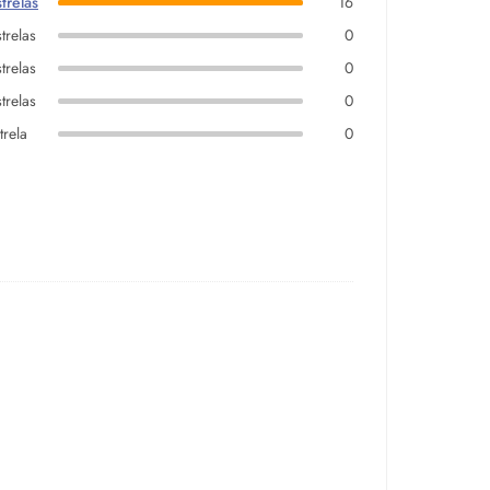
trelas
16
trelas
0
trelas
0
trelas
0
trela
0