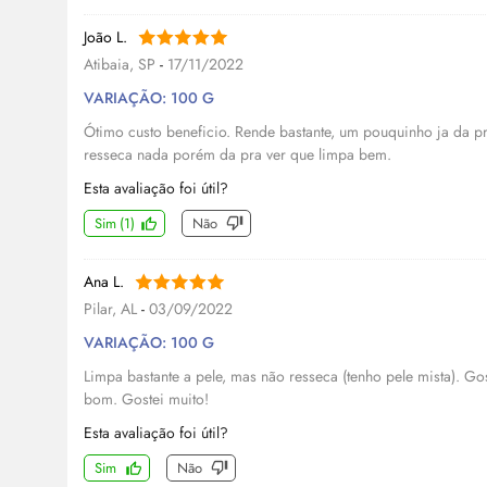
João L.
Atibaia, SP
-
17/11/2022
VARIAÇÃO: 100 G
Ótimo custo beneficio. Rende bastante, um pouquinho ja da pra
resseca nada porém da pra ver que limpa bem.
Esta avaliação foi útil?
Sim
(
1
)
Não
Ana L.
Pilar, AL
-
03/09/2022
VARIAÇÃO: 100 G
Limpa bastante a pele, mas não resseca (tenho pele mista). Go
bom. Gostei muito!
Esta avaliação foi útil?
Sim
Não