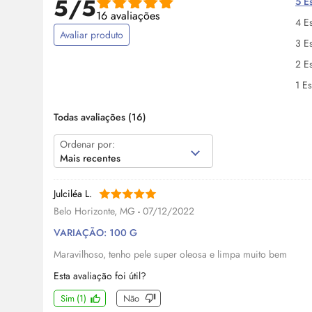
5/5
5 Es
16 avaliações
4 Es
Avaliar produto
3 Es
2 Es
1 Es
Todas avaliações
(16)
Ordenar por:
Mais recentes
Julciléa L.
Belo Horizonte, MG
-
07/12/2022
VARIAÇÃO: 100 G
Maravilhoso, tenho pele super oleosa e limpa muito bem
Esta avaliação foi útil?
Sim
(
1
)
Não