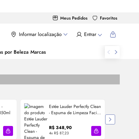
Meus Pedidos
Favoritos
Informar localização
Entrar
as por Beleza
Marcas
 -
Estée Lauder Perfectly Clean
150ml
- Espuma de Limpeza Facial
150ml
R
R$ 348,90
4x R$ 87,23
2
Adicionar à sacola
Adicionar à sacola