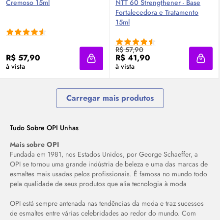
Cremoso 15ml
NTT 60 Strengthener - Base
Fortalecedora e Tratamento
15ml
R$ 57,90
R$ 57,90
R$ 41,90
Adicionar à sacola
Adici
à vista
à vista
Carregar mais produtos
Tudo Sobre OPI Unhas
Mais sobre OPI
Fundada em 1981, nos Estados Unidos, por George Schaeffer, a
OPI se tornou uma grande indústria de beleza e uma das marcas de
esmaltes mais usadas pelos profissionais. É famosa no mundo todo
pela qualidade de seus produtos que alia tecnologia à moda
OPI está sempre antenada nas tendências da moda e traz sucessos
de esmaltes entre várias celebridades ao redor do mundo. Com