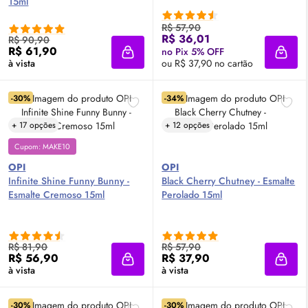
15ml
R$ 57,90
R$ 36,01
R$ 90,90
R$ 61,90
no Pix 5% OFF
Adicionar à sacola
Adici
à vista
ou R$ 37,90 no cartão
-30%
-34%
+ 17 opções
+ 12 opções
Cupom: MAKE10
OPI
OPI
Infinite Shine Funny Bunny -
Black Cherry Chutney - Esmalte
Esmalte Cremoso 15ml
Perolado 15ml
R$ 81,90
R$ 57,90
R$ 56,90
R$ 37,90
Adicionar à sacola
Adici
à vista
à vista
-30%
-30%