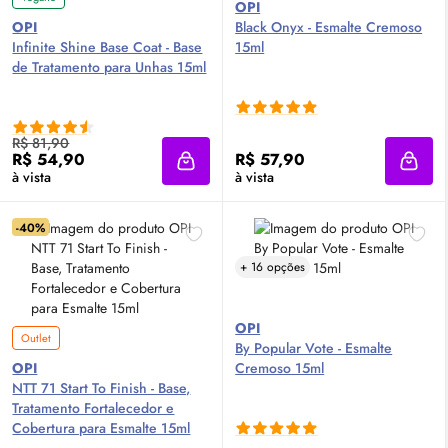
OPI
OPI
Black Onyx - Esmalte Cremoso
Infinite Shine Base Coat - Base
15ml
de Tratamento para Unhas 15ml
R$ 81,90
R$ 54,90
R$ 57,90
Adicionar à sacola
Adici
à vista
à vista
-40%
+ 16 opções
OPI
Outlet
By Popular Vote - Esmalte
OPI
Cremoso 15ml
NTT 71 Start To Finish - Base,
Tratamento Fortalecedor e
Cobertura para Esmalte 15ml