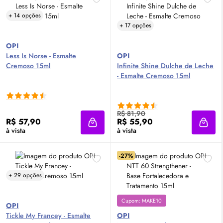
+ 14 opções
+ 17 opções
OPI
Less Is Norse - Esmalte
OPI
Cremoso 15ml
Infinite Shine Dulche de Leche
- Esmalte Cremoso 15ml
R$ 81,90
R$ 57,90
R$ 55,90
Adicionar à sacola
Adici
à vista
à vista
-27%
+ 29 opções
Cupom: MAKE10
OPI
Tickle My Francey - Esmalte
OPI