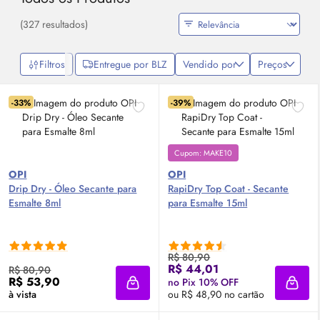
(327 resultados)
Filtros
Entregue por BLZ
Vendido por
Preços
-33%
-39%
Cupom: MAKE10
OPI
OPI
Drip Dry - Óleo Secante para
RapiDry Top Coat - Secante
Esmalte 8ml
para Esmalte 15ml
R$ 80,90
R$ 44,01
R$ 80,90
R$ 53,90
no Pix 10% OFF
Adicionar à sacola
Adici
à vista
ou R$ 48,90 no cartão