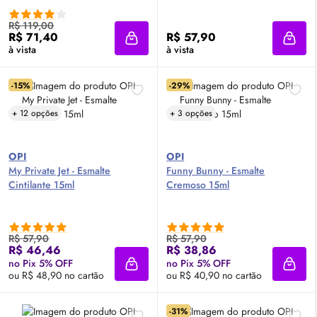
R$ 119,00
R$ 71,40
R$ 57,90
Adicionar à sacola
Adici
à vista
à vista
-15%
-29%
+ 12 opções
+ 3 opções
OPI
OPI
My Private Jet - Esmalte
Funny Bunny - Esmalte
Cintilante 15ml
Cremoso 15ml
R$ 57,90
R$ 57,90
R$ 46,46
R$ 38,86
no Pix 5% OFF
no Pix 5% OFF
Adicionar à sacola
Adici
ou R$ 48,90 no cartão
ou R$ 40,90 no cartão
-31%