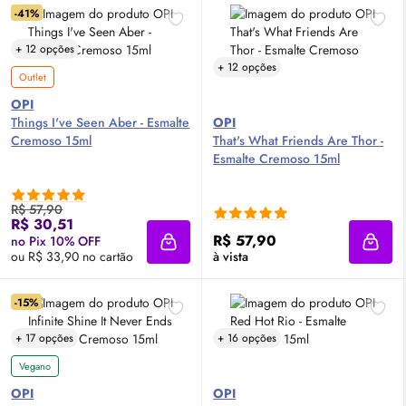
-41%
+ 12 opções
+ 12 opções
Outlet
OPI
Things I've Seen Aber - Esmalte
OPI
Cremoso 15ml
That's What Friends Are Thor -
Esmalte Cremoso 15ml
R$ 57,90
R$ 30,51
R$ 57,90
no Pix 10% OFF
Adicionar à sacola
Adici
ou R$ 33,90 no cartão
à vista
-15%
+ 17 opções
+ 16 opções
Vegano
OPI
OPI