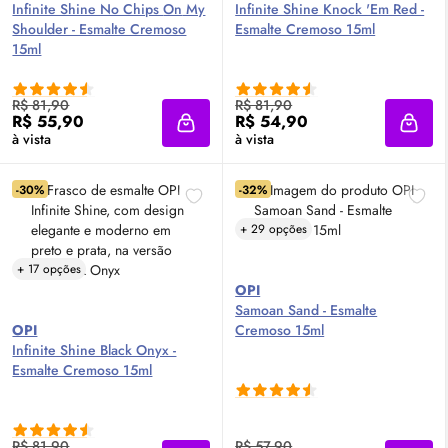
Infinite Shine No Chips
On
My
Infinite Shine Knock 'Em Red -
Shoulder - Esmalte Cremoso
Esmalte Cremoso 15ml
15ml
R$ 81,90
R$ 81,90
R$ 55,90
R$ 54,90
Adicionar à sacola
Adici
à vista
à vista
-30%
-32%
+ 29 opções
+ 17 opções
OPI
Samoan Sand - Esmalte
OPI
Cremoso 15ml
Infinite Shine Black Onyx -
Esmalte Cremoso 15ml
R$ 81,90
R$ 57,90