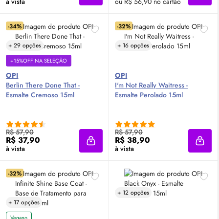
à vista
ou R$ 56,90 no cartão
-34%
-32%
+ 29 opções
+ 16 opções
+15%OFF NA SELEÇÃO
OPI
OPI
Berlin There Done That -
I'm Not Really Waitress -
Esmalte Cremoso 15ml
Esmalte Perolado 15ml
R$ 57,90
R$ 57,90
R$ 37,90
R$ 38,90
Adicionar à sacola
Adici
à vista
à vista
-32%
+ 12 opções
+ 17 opções
Vegano