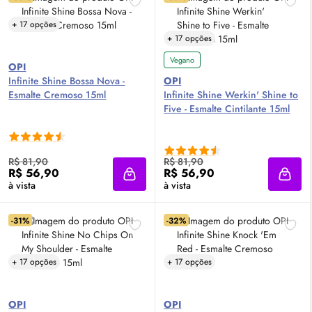
+ 17 opções
+ 17 opções
Vegano
OPI
Infinite Shine Bossa Nova -
OPI
Esmalte Cremoso 15ml
Infinite Shine Werkin' Shine to
Five - Esmalte Cintilante 15ml
R$ 81,90
R$ 81,90
R$ 56,90
R$ 56,90
Adicionar à sacola
Adici
à vista
à vista
-31%
-32%
+ 17 opções
+ 17 opções
OPI
OPI