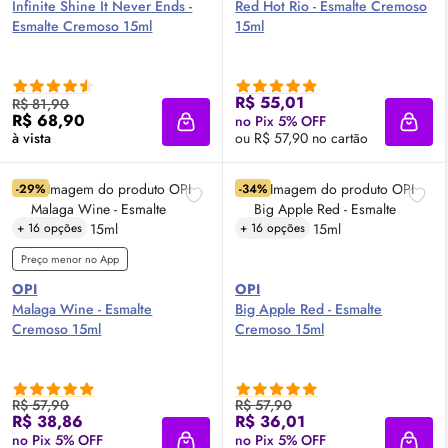
Infinite Shine It Never Ends -
Red Hot Rio - Esmalte Cremoso
Esmalte Cremoso 15ml
15ml
R$ 55,01
R$ 81,90
R$ 68,90
no Pix 5% OFF
Adicionar à sacola
Adici
à vista
ou R$ 57,90 no cartão
-29%
-34%
+ 16 opções
+ 16 opções
Preço menor no App
OPI
OPI
Malaga Wine - Esmalte
Big Apple Red - Esmalte
Cremoso 15ml
Cremoso 15ml
R$ 57,90
R$ 57,90
R$ 38,86
R$ 36,01
no Pix 5% OFF
no Pix 5% OFF