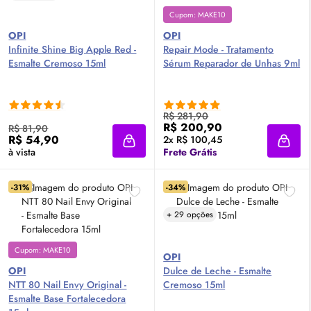
Cupom: MAKE10
OPI
OPI
Infinite Shine Big Apple Red -
Repair Mode - Tratamento
Esmalte Cremoso 15ml
Sérum
Reparador de Unhas 9ml
R$ 281,90
R$ 200,90
R$ 81,90
R$ 54,90
2x R$ 100,45
Adicionar à sacola
Adici
à vista
Frete Grátis
-31%
-34%
+ 29 opções
Cupom: MAKE10
OPI
OPI
Dulce de Leche - Esmalte
NTT 80 Nail Envy Original -
Cremoso 15ml
Esmalte Base Fortalecedora