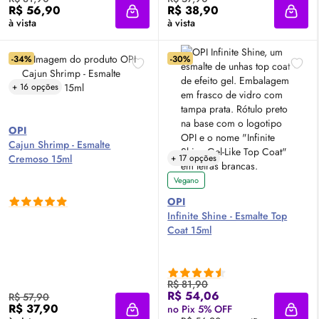
R$ 56,90
R$ 38,90
Adicionar à sacola
Adici
à vista
à vista
-34%
-30%
+ 16 opções
OPI
Cajun Shrimp - Esmalte
Cremoso 15ml
+ 17 opções
Vegano
OPI
Infinite Shine - Esmalte Top
Coat 15ml
R$ 81,90
R$ 54,06
R$ 57,90
R$ 37,90
no Pix 5% OFF
Adicionar à sacola
Adici