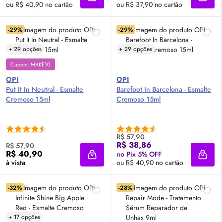
Adicionar à sacola
Adici
ou R$ 40,90 no cartão
ou R$ 37,90 no cartão
-29%
-29%
+ 29 opções
+ 29 opções
Cupom: MAKE10
OPI
OPI
Put It In Neutral - Esmalte
Barefoot In Barcelona - Esmalte
Cremoso 15ml
Cremoso 15ml
R$ 57,90
R$ 38,86
R$ 57,90
R$ 40,90
no Pix 5% OFF
Adicionar à sacola
Adici
à vista
ou R$ 40,90 no cartão
-32%
-28%
+ 17 opções