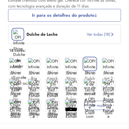
Esmalte cremoso com efeito gel. Oferece cor incrível às unhas,
com tecnologia avançada e duração de 11 dias.
Ir para os detalhes do produto
Dulche de Leche
Ver todas (18)
18 cores:
32% off
32% off
32% off
32% off
31% off
31% off
31% off
31% off
30% off
30% off
30% off
30% off
Ver mais
30% off
30% off
15% off
41% off