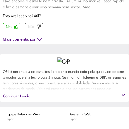
Não encolhe o esmalte nem arrasta. Dá um brilho incrível, seca rápido
e faz o esmalte durar uma semana sem lascar. Amo!
Esta avaliação foi útil?
Sim
Não
Mais comentários
OPI é uma marca de esmaltes famosa no mundo todo pela qualidade de seus
produtos que alia tecnologia à moda. Sem formol, Tolueno e DBP, os esmaltes
têm cores vibrantes, ótima cobertura e alta durabilidade! Sempre atenta às
tendências de moda, OPI está presente nos red carpets nas mãos das
celebridades e faz sucesso entre as fashionistas. Descubra as cores de
Continuar Lendo
esmaltes mais badaladas e deixe as suas unhas na moda!
Equipe Beleza na Web
Beleza na Web
Expert
Expert