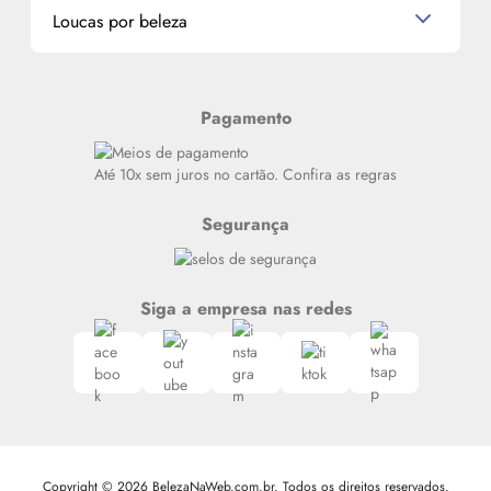
Miniaturas de Produtos de Cabelo
Loucas por beleza
Meus endereços
Alterar Senha
Últimas
Meus Pedidos
Resenhas
Pagamento
Alto luxo
Siga nosso canal no Whatsapp
Até 10x sem juros no cartão. Confira as regras
Segurança
Siga a empresa nas redes
Copyright © 2026 BelezaNaWeb.com.br. Todos os direitos reservados.