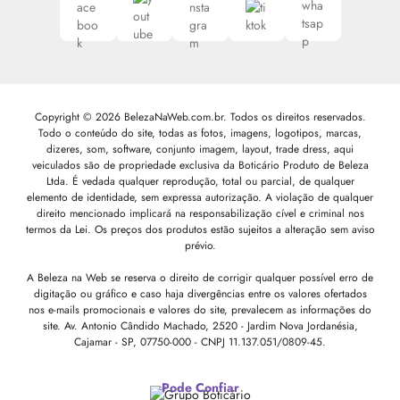
Copyright © 2026 BelezaNaWeb.com.br. Todos os direitos reservados.
Todo o conteúdo do site, todas as fotos, imagens, logotipos, marcas,
dizeres, som, software, conjunto imagem, layout, trade dress, aqui
veiculados são de propriedade exclusiva da Boticário Produto de Beleza
Ltda. É vedada qualquer reprodução, total ou parcial, de qualquer
elemento de identidade, sem expressa autorização. A violação de qualquer
direito mencionado implicará na responsabilização cível e criminal nos
termos da Lei. Os preços dos produtos estão sujeitos a alteração sem aviso
prévio.
A Beleza na Web se reserva o direito de corrigir qualquer possível erro de
digitação ou gráfico e caso haja divergências entre os valores ofertados
nos e-mails promocionais e valores do site, prevalecem as informações do
site.
Av. Antonio Cândido Machado, 2520 - Jardim Nova Jordanésia,
Cajamar - SP, 07750-000 -
CNPJ 11.137.051/0809-45.
Pode Confiar