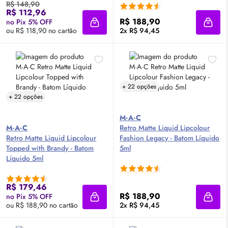
R$ 148,90
R$ 112,96
R$ 188,90
no Pix 5% OFF
Adicionar à sacola
Adici
ou R$ 118,90 no cartão
2x R$ 94,45
+ 22 opções
+ 22 opções
M·A·C
M·A·C
Retro Matte Liquid Lipcolour
Retro Matte Liquid Lipcolour
Fashion Legacy - Batom Líquido
Topped with Brandy - Batom
5ml
Líquido 5ml
R$ 179,46
R$ 188,90
no Pix 5% OFF
Adicionar à sacola
Adici
ou R$ 188,90 no cartão
2x R$ 94,45