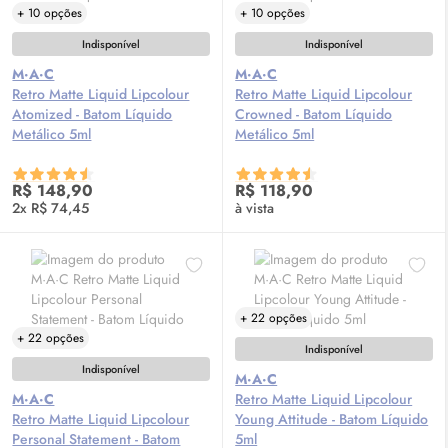
+ 10 opções
+ 10 opções
Indisponível
Indisponível
M·A·C
M·A·C
Retro Matte Liquid Lipcolour
Retro Matte Liquid Lipcolour
Atomized - Batom Líquido
Crowned - Batom Líquido
Metálico 5ml
Metálico 5ml
R$ 148,90
R$ 118,90
2x R$ 74,45
à vista
+ 22 opções
+ 22 opções
Indisponível
Indisponível
M·A·C
M·A·C
Retro Matte Liquid Lipcolour
Retro Matte Liquid Lipcolour
Young Attitude - Batom Líquido
Personal Statement - Batom
5ml