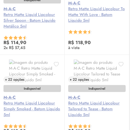
Indisponível
M·A·C
M·A·C
Retro Matte Liquid Lipcolour To
Retro Matte Liquid Lipcolour
Matte With Love - Batom
Silver Spoon - Batom Líquido
Líquido 5ml
Metálico 5ml
R$ 114,90
R$ 118,90
2x R$ 57,45
à vista
+ 22 opções
+ 22 opções
Indisponível
Indisponível
M·A·C
M·A·C
Retro Matte Liquid Lipcolour
Retro Matte Liquid Lipcolour
Simply Smoked - Batom Líquido
Tailored to Tease - Batom
5ml
Líquido 5ml