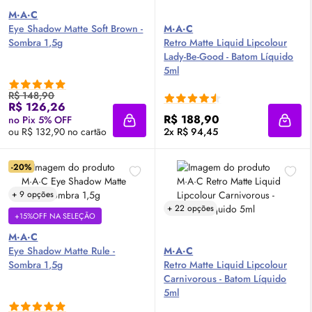
M·A·C
Eye Shadow Matte Soft Brown -
M·A·C
Sombra 1,5g
Retro Matte Liquid Lipcolour
Lady-Be-Good - Batom Líquido
5ml
R$ 148,90
R$ 126,26
R$ 188,90
no Pix 5% OFF
Adicionar à sacola
Adici
ou R$ 132,90 no cartão
2x R$ 94,45
-20%
+ 9 opções
+ 22 opções
+15%OFF NA SELEÇÃO
M·A·C
Eye Shadow Matte Rule -
M·A·C
Sombra 1,5g
Retro Matte Liquid Lipcolour
Carnivorous - Batom Líquido
5ml