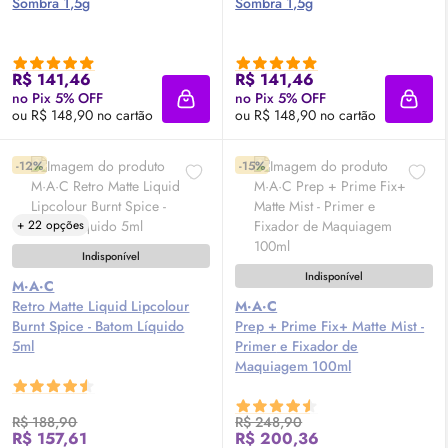
Sombra 1,5g
Sombra 1,5g
R$ 141,46
R$ 141,46
no Pix 5% OFF
no Pix 5% OFF
Adicionar à sacola
Adici
ou R$ 148,90 no cartão
ou R$ 148,90 no cartão
-12%
-15%
+ 22 opções
Indisponível
Indisponível
M·A·C
Retro Matte Liquid Lipcolour
M·A·C
Burnt Spice - Batom Líquido
Prep + Prime Fix+ Matte Mist -
5ml
Primer
e Fixador de
Maquiagem 100ml
R$ 188,90
R$ 248,90
R$ 157,61
R$ 200,36