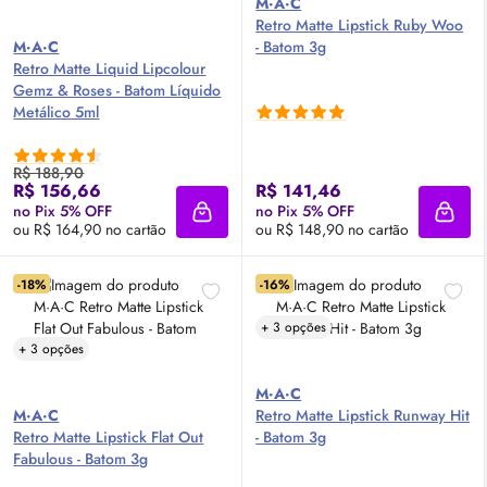
M·A·C
Retro Matte Lipstick Ruby Woo
M·A·C
- Batom 3g
Retro Matte Liquid Lipcolour
Gemz & Roses - Batom Líquido
Metálico 5ml
R$ 188,90
R$ 156,66
R$ 141,46
no Pix 5% OFF
no Pix 5% OFF
Adicionar à sacola
Adici
ou R$ 164,90 no cartão
ou R$ 148,90 no cartão
-18%
-16%
+ 3 opções
+ 3 opções
M·A·C
M·A·C
Retro Matte Lipstick Runway Hit
Retro Matte Lipstick Flat Out
- Batom 3g
Fabulous - Batom 3g