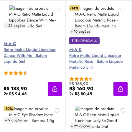
-14%
+ 22 opções
+ 10 opções
É TENDÊNCIA! ⚠️
M·A·C
Retro Matte Liquid Lipcolour
M·A·C
Dance With Me - Batom
Retro Matte Liquid Lipcolour
Líquido 5ml
Metallic Rose - Batom Líquido
Metálico 5ml
R$ 188,90
R$ 188,90
R$ 160,90
Adicionar à sacola
Adici
2x R$ 94,45
2x R$ 80,45
-10%
+ 9 opções
+ 22 opções