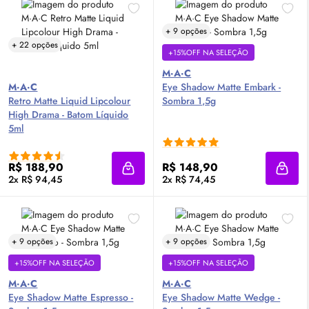
+ 9 opções
+ 22 opções
+15%OFF NA SELEÇÃO
M·A·C
M·A·C
Eye Shadow Matte Embark -
Retro Matte Liquid Lipcolour
Sombra 1,5g
High Drama - Batom Líquido
5ml
R$ 188,90
R$ 148,90
Adicionar à sacola
Adici
2x R$ 94,45
2x R$ 74,45
+ 9 opções
+ 9 opções
+15%OFF NA SELEÇÃO
+15%OFF NA SELEÇÃO
M·A·C
M·A·C
Eye Shadow Matte Espresso -
Eye Shadow Matte Wedge -