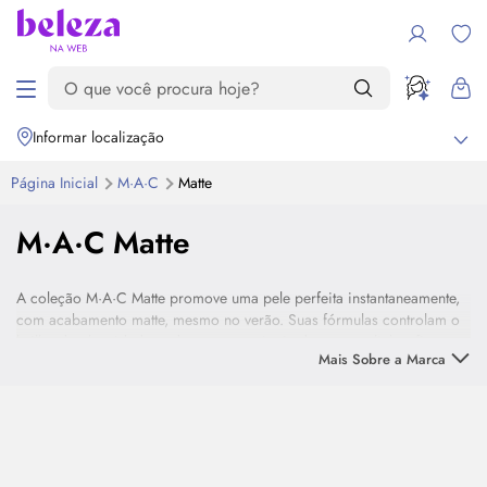
Informar localização
Página Inicial
M·A·C
Matte
M·A·C Matte
A coleção M·A·C Matte promove uma pele perfeita instantaneamente,
com acabamento matte, mesmo no verão. Suas fórmulas controlam o
brilho da oleosidade, reduzem a aparência dos poros, linhas finas e
Mais Sobre a Marca
rugas e ainda fixam a maquiagem.