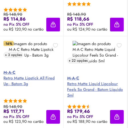
R$ 148,90
R$ 148,90
R$ 114,86
R$ 118,66
no Pix 5% OFF
no Pix 5% OFF
Adicionar à sacola
Adici
ou R$ 120,90 no cartão
ou R$ 124,90 no cartão
-16%
+ 3 opções
+ 22 opções
M·A·C
Retro Matte Lipstick All Fired
M·A·C
Up - Batom 3g
Retro Matte Liquid Lipcolour
Feels So Grand - Batom Líquido
5ml
R$ 148,90
R$ 117,71
R$ 179,46
no Pix 5% OFF
no Pix 5% OFF
Adicionar à sacola
Adici
ou R$ 123,90 no cartão
ou R$ 188,90 no cartão