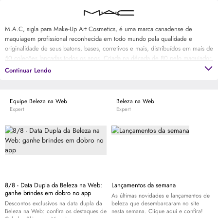
M.A.C, sigla para Make-Up Art Cosmetics, é uma marca canadense de
maquiagem profissional reconhecida em todo mundo pela qualidade e
originalidade de seus batons, bases, corretivos e mais, distribuídos em mais de
50 coleções lançadas todos os anos. Criada na década de 80 pelo maquiador
e fotógrafo Frank Toskan e o dono de salão de beleza Frank Angelo com o
Continuar Lendo
objetivo de ser uma maquiagem para fotografia, M.A.C continua com o seu
manifesto artístico original presente nos trabalhos de maquiadores profissionais
e no visual das ruas com cores, texturas e acabamentos ousados e que lançam
Equipe Beleza na Web
Beleza na Web
tendência. Além de ser referência em maquiagem, M.A.C também é
Expert
Expert
reconhecida pelo seu engajamento em campanhas em prol das vítimas do
HIV/AIDS e no combate à infecção pelo mundo com o M·A·C AIDS Fund e a
campanha VIVA GLAM, que conta com o apoio de porta-vozes importantes
para a conscientização e prevenção à doença.
8/8 - Data Dupla da Beleza na Web:
Lançamentos da semana
ganhe brindes em dobro no app
As últimas novidades e lançamentos de
Descontos exclusivos na data dupla da
beleza que desembarcaram no site
Beleza na Web: confira os destaques de
nesta semana. Clique aqui e confira!