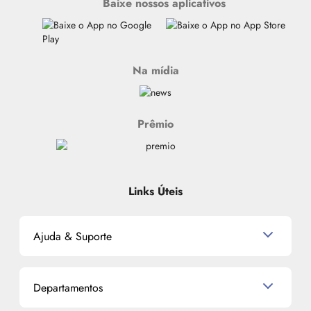
Baixe nossos aplicativos
Na mídia
Prêmio
Links Úteis
Ajuda & Suporte
Relacionamento com o Cliente
Departamentos
Política de Devolução
Política de Privacidade