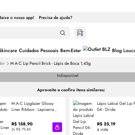
Baixe o nosso app!
Precisa de ajuda?
Skincare
Cuidados Pessoais
Bem-Estar
Blog Louc
ador
M·A·C
Lip
Pencil Brick - Lápis de Boca 1,45g
Indisponível
Aproveite e confira itens similares:
M·A·C Lipglazer
Glossy
Lápis Labial Gel
Lip
P
Liner Ribbon - Lapiseira
04 - Dride
Labial 0,48g
R$ 158,90
R$ 25,19
à vista
2x R$ 79,45
cola
Adicionar à sacola