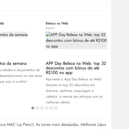
Web
Beleza na Web
Equipe Bele
Expert
Expert
tos da semana
APP Day Beleza na Web: top 32
Sade Adu:
descontos com bônus de até
cantora q
novidades e lançamentos de
R$100 no app
gerações
desembarcaram no site nesta
Aproveite o App Day Beleza na Web!
Já ouviu fala
ue aqui e confira!
Garanta os top 32 descontos em
Descubra tud
skincare
, perfume, maquiagem e
cantora Sade
cabelos, e renove seu estoque com as
redes sociai
melhores ofertas
e
make
oca MAC Lip Pencil. As cores mais desejadas. Melhores Lápis