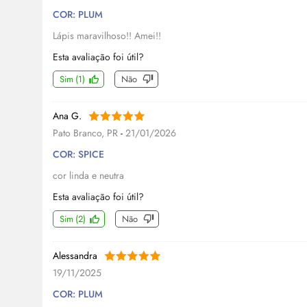
COR: PLUM
Lápis maravilhoso!! Amei!!
Esta avaliação foi útil?
Sim
(
1
)
Não
Ana G.
Pato Branco, PR
-
21/01/2026
COR: SPICE
cor linda e neutra
Esta avaliação foi útil?
Sim
(
2
)
Não
Alessandra
19/11/2025
COR: PLUM