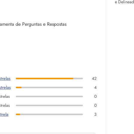
e Delinea
rramenta de Perguntas e Respostas
trelas
42
trelas
4
trelas
0
trelas
0
trela
3