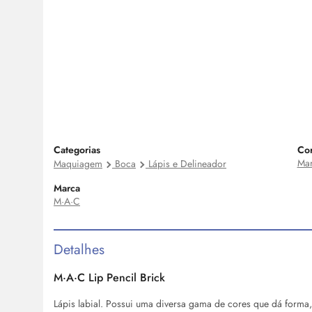
Categorias
Co
Ma
Maquiagem
Boca
Lápis e Delineador
Marca
M·A·C
Detalhes
M·A·C
Lip
Pencil Brick
Lápis labial. Possui uma diversa gama de cores que dá forma