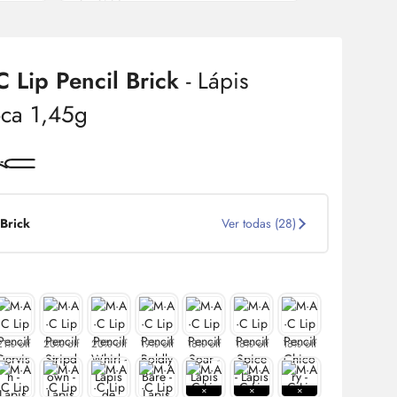
·C
Lip
Pencil Brick
- Lápis
ca 1,45g
Brick
Ver todas (28)
21% off
20% off
20% off
19% off
18% off
18% off
18% off