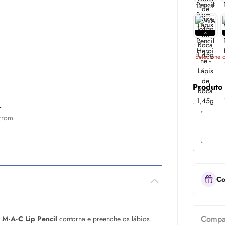
14% off
Selecione o
Produto
r
rrom
Co
Compar
,
M·A·C
Lip
Pencil
contorna e preenche os lábios.