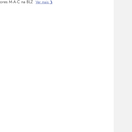
dores M·A·C na BLZ
Ver mais ❯