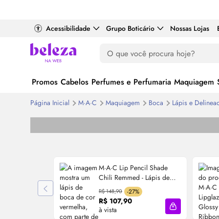
Acessibilidade
Grupo Boticário
Nossas Lojas
Promos
Cabelos
Perfumes e Perfumaria
Maquiagem
Página Inicial
M·A·C
Maquiagem
Boca
Lápis e Deline
M·A·C
Lip
Pencil Shade
Chili Remmed - Lápis de
Boca 1,45g
R$ 148,90
-27%
R$ 107,90
à vista
Adicionar à sa