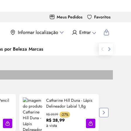
Meus Pedidos
Favoritos
Informar localização
Entrar
as por Beleza
Marcas
encil
Catharine Hill Duna - Lápis
Delineador Labial 1,8g
L
R$ 39,99
-27%
R$ 28,99
à vista
à
Adicionar à sacola
Adicionar à sacola