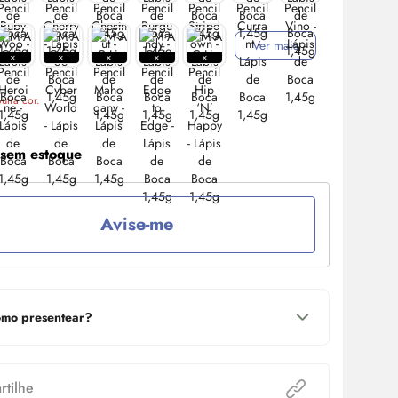
Ver mais
utra cor.
 sem estoque
Avise-me
mo presentear?
tilhe