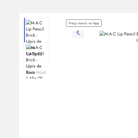
Preço menor no App
Cod:
19040