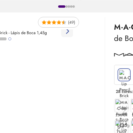
(49)
M·A
de Bo
28 cores:
25% off