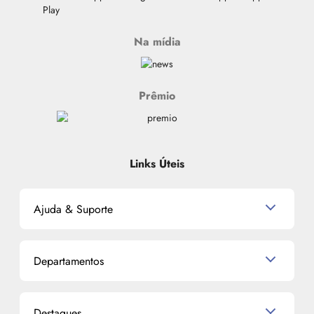
Na mídia
Prêmio
Links Úteis
Ajuda & Suporte
Relacionamento com o Cliente
Departamentos
Política de Devolução
Política de Privacidade
Produtos para Cabelo
Proteja-se Contra Fraudes
Destaques