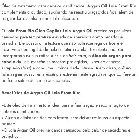
Óleo de tratamento para cabelos danificados.
Argan
Oil
Lola From Rio
complementa o cuidado, auxiliando na reestruturação dos fios, além de
resguardar e alinhar com total delicadeza.
O
Lola From Rio
Óleo Capilar
Lola Argan
Oil
previne os prejuízos
causados pela temperatura elevada de aparelhos como secador e
prancha. Ele possui uma textura que não sobrecarrega os fios e é
absorvido com agilidade pela estrutura capilar. Excelente para ser
incorporado na sua rotina diária de
hair care
, o
óleo de argan para
cabelo
da Lola mantém as mechas protegidas, livres do aspecto
arrepiado (
frizz
) e com uma luminosidade intensa. Além disso, o
óleo
lola argan
possui uma essência extremamente agradável que confere um
perfume sutil e delicioso aos cabelos.
Benefícios de Argan
Oil
Lola From Rio:
▸Este óleo de tratamento é ideal para a finalização e reconstrução de
cabelos danificados.
▸ Ajuda a alinhar os fios com leveza, sem deixar resíduos ou aspecto
pesado.
▸O Lola Argan
Oil
previne danos causados pelo calor de secadores e
pranchas.