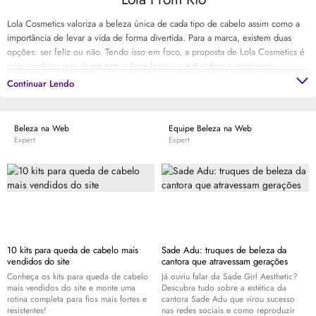
Lola Cosmetics valoriza a beleza única de cada tipo de cabelo assim como a
importância de levar a vida de forma divertida. Para a marca, existem duas
opções: ser feliz ou não. Tendo isso em foco, a proposta de Lola Cosmetics é
criar produtos que despertem o bom humor e estimulem o sentimento
inovador e único de poder usar os fios da forma desejada com muito estilo e
Continuar Lendo
ousadia.
Beleza na Web
Equipe Beleza na Web
Expert
Expert
10 kits para queda de cabelo mais
Sade Adu: truques de beleza da
vendidos do site
cantora que atravessam gerações
Conheça os kits para queda de cabelo
Já ouviu falar da Sade Girl Aesthetic?
mais vendidos do site e monte uma
Descubra tudo sobre a estética da
rotina completa para fios mais fortes e
cantora Sade Adu que virou sucesso
resistentes!
nas redes sociais e como reproduzir