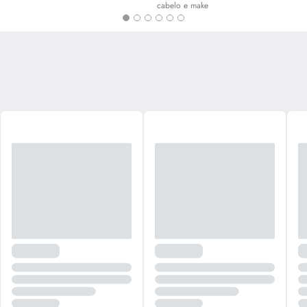
cabelo e
make