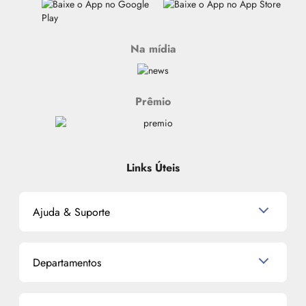
Na mídia
Prêmio
Links Úteis
Ajuda & Suporte
Relacionamento com o Cliente
Departamentos
Política de Devolução
Política de Privacidade
Produtos para Cabelo
Proteja-se Contra Fraudes