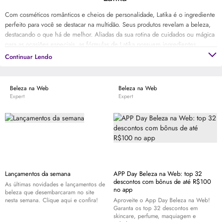
Com cosméticos românticos e cheios de personalidade, Latika é o ingrediente
perfeito para você se destacar na multidão. Seus produtos revelam a beleza,
destacando o que há de melhor. Aliadas da sua rotina de cuidados ou mágica
para as ocasiões especiais, as fórmulas de Latika possuem ingredientes
especiais e tecnologia para que o resultado seja você linda sempre!
Continuar Lendo
Beleza na Web
Beleza na Web
Expert
Expert
Lançamentos da semana
APP Day Beleza na Web: top 32
descontos com bônus de até R$100
As últimas novidades e lançamentos de
no app
beleza que desembarcaram no site
nesta semana. Clique aqui e confira!
Aproveite o App Day Beleza na Web!
Garanta os top 32 descontos em
skincare
, perfume, maquiagem e