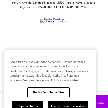
site.
Av. Antonio Cândido Machado, 2520 - Jardim Nova Jordanésia,
Cajamar - SP, 07750-000 -
CNPJ 11.137.051/0809-45.
Pode Confiar
Ao clicar em "Aceitar todos os cookies", concorda com o
armazenamento de cookies no seu dispositivo para
melhorar a navegação no site, analisar a utilização do site e
ajudar nas nossas iniciativas de marketing. Para mais
informações consulte a nossa
Politica de cookies
Definições de cookies
R$ 33,90
-11%
Comprar
R$
29,90
Rejeitar Todos
Aceitar todos os cookies