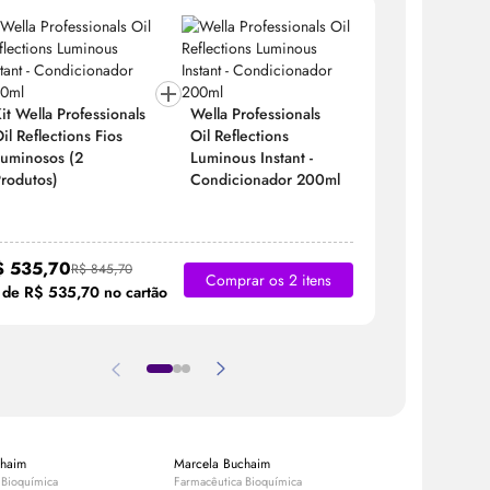
Kit Wella
it Wella Professionals
Wella Professionals
Oil
Reflec
il
Reflections Fios
Oil
Reflections
Luminoso
uminosos (2
Luminous Instant -
Produtos)
rodutos)
Condicionador 200ml
R$ 584,
$ 535,70
R$ 845,70
2x de R$ 2
Comprar os 2 itens
 de R$ 535,70 no cartão
chaim
Marcela Buchaim
Equipe Bele
 Bioquímica
Farmacêutica Bioquímica
Expert