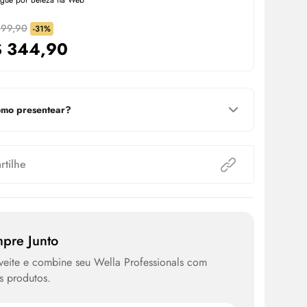
egue por Beleza na Web
499,90
-31%
$
344,90
mo presentear?
tilhe
pre Junto
eite e combine seu Wella Professionals com
s produtos.