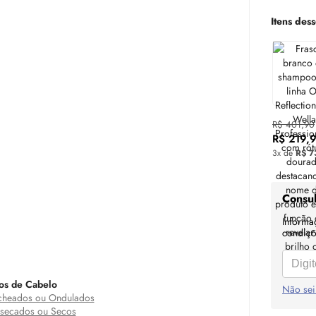
Itens dess
R$ 401,90
R$ 219,
3x de
R$ 7
Consul
Informa
condiçõe
os de Cabelo
Não sei
heados ou Ondulados
secados ou Secos