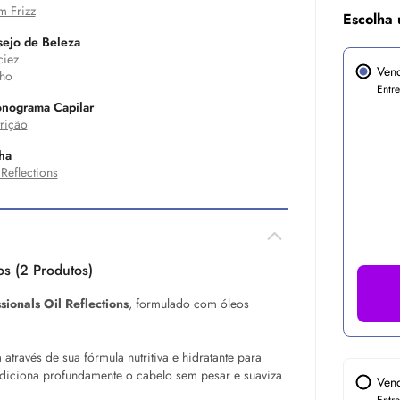
 Frizz
Escolha 
ejo de Beleza
iez
Ven
lho
Entr
nograma Capilar
rição
ha
 Reflections
os (2 Produtos)
ssionals
Oil
Reflections
, formulado com óleos
ra através de sua fórmula nutritiva e hidratante para
ondiciona profundamente o cabelo sem pesar e suaviza
Ven