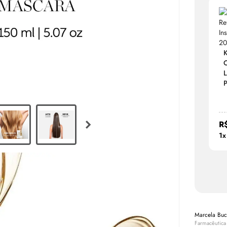
K
O
L
P
R
1x
Marcela Bu
Farmacêutica