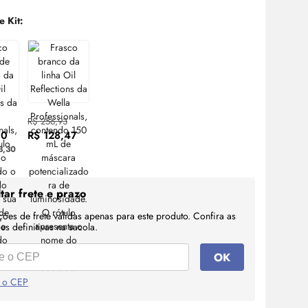
e Kit:
R$ 256,93
90
R$ 128,47
3,30
tar frete e prazo
ções de frete válidas apenas para este produto. Confira as
s definitivas na sacola.
OK
 o CEP