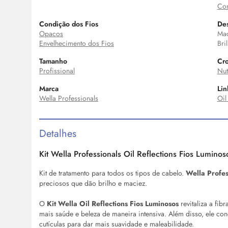
Com
Condição dos Fios
Des
Opacos
Mac
Envelhecimento dos Fios
Bri
Tamanho
Cro
Profissional
Nut
Marca
Lin
Wella Professionals
Oil
Detalhes
Kit Wella Professionals
Oil
Reflections Fios Luminos
Kit de tratamento para todos os tipos de cabelo.
Wella Profe
preciosos que dão brilho e maciez.
O
Kit Wella
Oil
Reflections Fios Luminosos
revitaliza a fib
mais saúde e beleza de maneira intensiva. Além disso, ele c
cutículas para dar mais suavidade e maleabilidade.