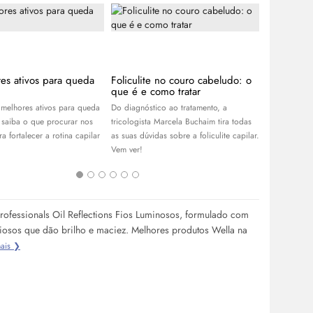
es ativos para queda
Foliculite no couro cabeludo: o
Bond Repa
que é e como tratar
tecnologia
danos do 
melhores ativos para queda
Do diagnóstico ao tratamento, a
Com propost
 saiba o que procurar nos
tricologista Marcela Buchaim tira todas
entenda com
a fortalecer a rotina capilar
as suas dúvidas sobre a foliculite capilar.
cabelos dani
Vem ver!
a tecnologia 
Professionals Oil Reflections Fios Luminosos, formulado com
iosos que dão brilho e maciez. Melhores produtos Wella na
ais ❯