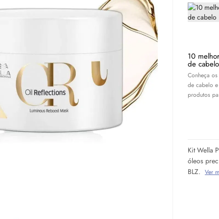
10 melhor
de cabelo
Conheça os 
de cabelo e
produtos par
Kit Wella 
óleos prec
BLZ.
Ver m