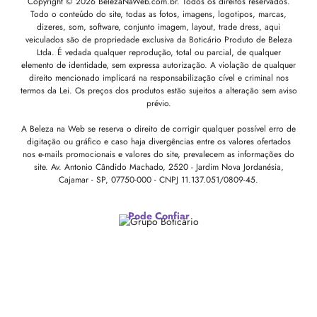
Copyright © 2026 BelezaNaWeb.com.br. Todos os direitos reservados.
Todo o conteúdo do site, todas as fotos, imagens, logotipos, marcas,
dizeres, som, software, conjunto imagem, layout, trade dress, aqui
veiculados são de propriedade exclusiva da Boticário Produto de Beleza
Ltda. É vedada qualquer reprodução, total ou parcial, de qualquer
elemento de identidade, sem expressa autorização. A violação de qualquer
direito mencionado implicará na responsabilização cível e criminal nos
termos da Lei. Os preços dos produtos estão sujeitos a alteração sem aviso
prévio.
A Beleza na Web se reserva o direito de corrigir qualquer possível erro de
digitação ou gráfico e caso haja divergências entre os valores ofertados
nos e-mails promocionais e valores do site, prevalecem as informações do
site.
Av. Antonio Cândido Machado, 2520 - Jardim Nova Jordanésia,
Cajamar - SP, 07750-000 -
CNPJ 11.137.051/0809-45.
Pode Confiar