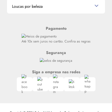
Dados Pessoais
Miniaturas de Produtos de Cabelo
Loucas por beleza
Meus endereços
Alterar Senha
Últimas
Meus Pedidos
Resenhas
Pagamento
Alto luxo
Siga nosso canal no Whatsapp
Até 10x sem juros no cartão. Confira as regras
Segurança
Siga a empresa nas redes