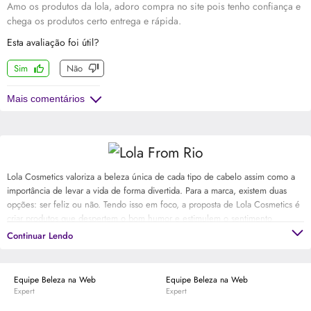
Amo os produtos da lola, adoro compra no site pois tenho confiança e
chega os produtos certo entrega e rápida.
Esta avaliação foi útil?
Sim
Não
Mais comentários
Lola Cosmetics valoriza a beleza única de cada tipo de cabelo assim como a
importância de levar a vida de forma divertida. Para a marca, existem duas
opções: ser feliz ou não. Tendo isso em foco, a proposta de Lola Cosmetics é
criar produtos que despertem o bom humor e estimulem o sentimento
inovador e único de poder usar os fios da forma desejada com muito estilo e
Continuar Lendo
ousadia.
Equipe Beleza na Web
Equipe Beleza na Web
Expert
Expert