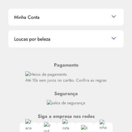
Shampoo
K-Beauty e J-Beauty
Dermocosméticos
Outlet
Mascavo
Cupom de Desconto
Nossas lojas
Minha Conta
La Vie Est Belle Lancôme
Quem somos
Miniaturas de Perfumes
Promoções de cupons
Dados Pessoais
Miniaturas de Produtos de Cabelo
Loucas por beleza
Meus endereços
Alterar Senha
Últimas
Meus Pedidos
Resenhas
Pagamento
Alto luxo
Siga nosso canal no Whatsapp
Até 10x sem juros no cartão. Confira as regras
Segurança
Siga a empresa nas redes