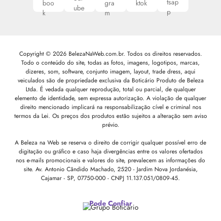
Copyright © 2026 BelezaNaWeb.com.br. Todos os direitos reservados.
Todo o conteúdo do site, todas as fotos, imagens, logotipos, marcas,
dizeres, som, software, conjunto imagem, layout, trade dress, aqui
veiculados são de propriedade exclusiva da Boticário Produto de Beleza
Ltda. É vedada qualquer reprodução, total ou parcial, de qualquer
elemento de identidade, sem expressa autorização. A violação de qualquer
direito mencionado implicará na responsabilização cível e criminal nos
termos da Lei. Os preços dos produtos estão sujeitos a alteração sem aviso
prévio.
A Beleza na Web se reserva o direito de corrigir qualquer possível erro de
digitação ou gráfico e caso haja divergências entre os valores ofertados
nos e-mails promocionais e valores do site, prevalecem as informações do
site.
Av. Antonio Cândido Machado, 2520 - Jardim Nova Jordanésia,
Cajamar - SP, 07750-000 -
CNPJ 11.137.051/0809-45.
Pode Confiar