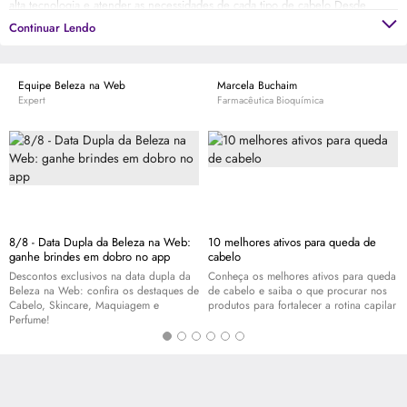
alta tecnologia e atender as necessidades de cada tipo de cabelo Desde
2012, a Living Proof tem como sócia e porta-voz, a atriz Jennifer Aniston,
Continuar Lendo
reconhecida por ter um dos cabelos mais desejados e copiados. Conheça a
marca e encontre a melhor solução para os seus cabelos.
Equipe Beleza na Web
Marcela Buchaim
Expert
Farmacêutica Bioquímica
8/8 - Data Dupla da Beleza na Web:
10 melhores ativos para queda de
ganhe brindes em dobro no app
cabelo
Descontos exclusivos na data dupla da
Conheça os melhores ativos para queda
Beleza na Web: confira os destaques de
de cabelo e saiba o que procurar nos
Cabelo,
Skincare
, Maquiagem e
produtos para fortalecer a rotina capilar
Perfume!