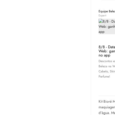
Equipe Bel
Expert
8/8 - Dat
Web: gan
no app
Descontos e
Beleza na W
Cabelo,
Ski
Perfume!
Kit Bioré 
maquiagem,
d'àgua. Me