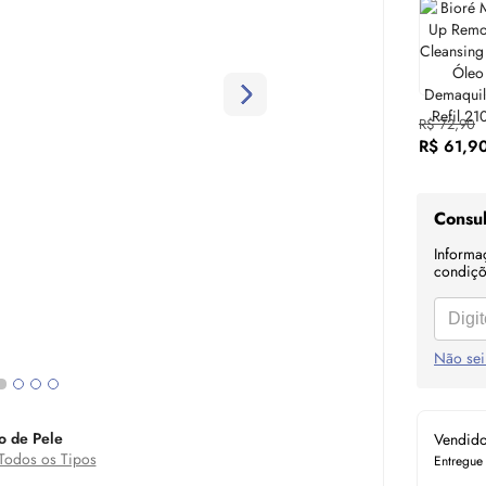
R$ 72,90
R$ 61,9
Consul
Informa
condiçõe
Não sei
o de Pele
Vendid
Todos os Tipos
Entregue