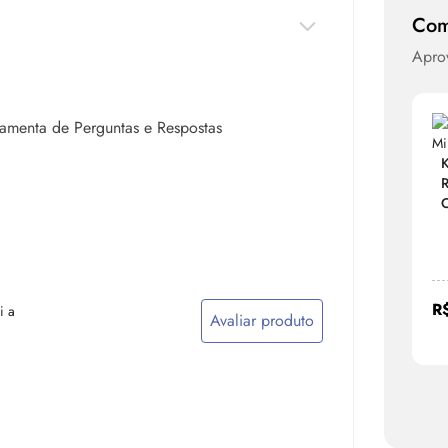
Com
Aprov
rramenta de Perguntas e Respostas
K
R
O
R
i a
Avaliar produto