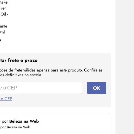
0
tar frete e prazo
ções de frete válidas apenas para este produto. Confira as
s definitivas na sacola.
OK
 o CEP
o por
Beleza na Web
 por Beleza na Web