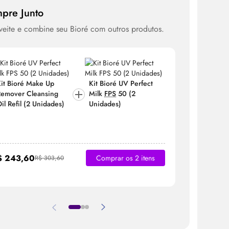
pre Junto
eite e combine seu Bioré com outros produtos.
it Bioré
Make
Up
Kit Bioré UV Perfect
Kit Bioré
emover Cleansing
Milk
FPS
50 (2
Remover 
il
Refil (2 Unidades)
Unidades)
Oil
Refil 
$ 243,60
R$ 140,
Comprar os 2 itens
R$ 303,60