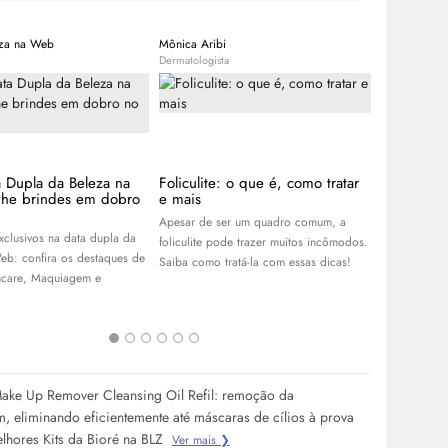
eza na Web
Mônica Aribi
Beleza na W
Dermatologista
Expert
a Dupla da Beleza na
Foliculite: o que é, como tratar
Lançament
he brindes em dobro
e mais
As últimas n
Apesar de ser um quadro comum, a
beleza que d
xclusivos na data dupla da
foliculite pode trazer muitos incômodos.
semana. Cliq
eb: confira os destaques de
Saiba como tratá-la com essas dicas!
ncare
, Maquiagem e
Make Up Remover Cleansing Oil Refil: remoção da
 eliminando eficientemente até máscaras de cílios à prova
lhores Kits da Bioré na BLZ
Ver mais ❯