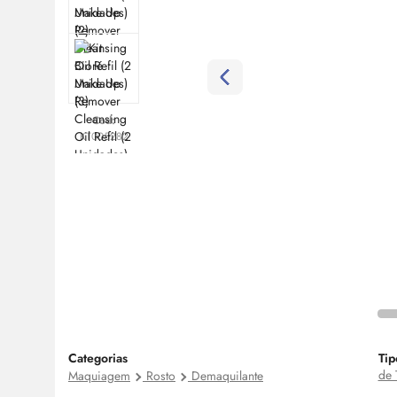
Cod:
KT005282
Categorias
Tip
de 
Maquiagem
Rosto
Demaquilante