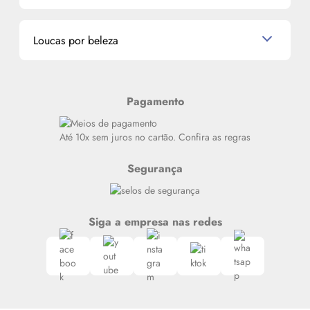
Miniaturas de Perfumes
Promoções de cupons
Dados Pessoais
Miniaturas de Produtos de Cabelo
Loucas por beleza
Meus endereços
Alterar Senha
Últimas
Meus Pedidos
Resenhas
Pagamento
Alto luxo
Siga nosso canal no Whatsapp
Até 10x sem juros no cartão. Confira as regras
Segurança
Siga a empresa nas redes