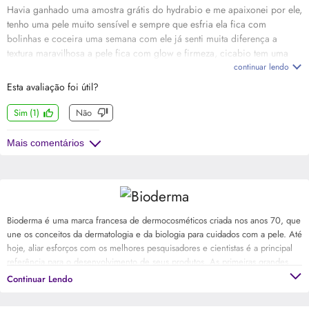
Havia ganhado uma amostra grátis do hydrabio e me apaixonei por ele,
tenho uma pele muito sensível e sempre que esfria ela fica com
bolinhas e coceira uma semana com ele já senti muita diferença a
textura maravilhosa a pele fica com glow e firmeza, cicabio tem uma
textura muito boa também mas ele já deixa a pele mais matte sem
continuar lendo
ressecar preciso testar ele sozinho pra notar mais diferença
Esta avaliação foi útil?
Sim
(
1
)
Não
Mais comentários
Bioderma é uma marca francesa de dermocosméticos criada nos anos 70, que
une os conceitos da dermatologia e da biologia para cuidados com a pele. Até
hoje, aliar esforços com os melhores pesquisadores e cientistas é a principal
referência para o desenvolvimento de seus produtos. As primeiras grandes
inovações de Bioderma, como o shampoo livre de detergente e a solução
Continuar Lendo
micelar dermatológica e biologicamente compatível com a pele, deram
abertura para o desenvolvimento de várias outras patentes semelhantes ao