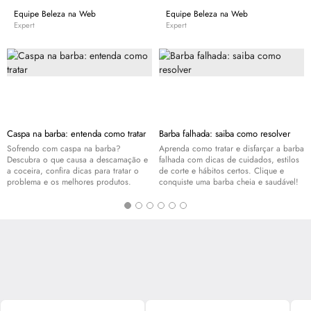
equilíbrio natural do organismo, que você encontra aqui, na Beleza na Web.
Equipe Beleza na Web
Equipe Beleza na Web
Expert
Expert
Caspa na barba: entenda como tratar
Barba falhada: saiba como resolver
Sofrendo com caspa na barba?
Aprenda como tratar e disfarçar a barba
Descubra o que causa a descamação e
falhada com dicas de cuidados, estilos
a coceira, confira dicas para tratar o
de corte e hábitos certos. Clique e
problema e os melhores produtos.
conquiste uma barba cheia e saudável!