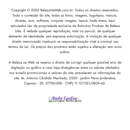
Copyright © 2026 BelezaNaWeb.com.br. Todos os direitos reservados.
Todo o conteúdo do site, todas as fotos, imagens, logotipos, marcas,
dizeres, som, software, conjunto imagem, layout, trade dress, aqui
veiculados são de propriedade exclusiva da Boticário Produto de Beleza
Ltda. É vedada qualquer reprodução, total ou parcial, de qualquer
elemento de identidade, sem expressa autorização. A violação de qualquer
direito mencionado implicará na responsabilização cível e criminal nos
termos da Lei. Os preços dos produtos estão sujeitos a alteração sem aviso
prévio.
A Beleza na Web se reserva o direito de corrigir qualquer possível erro de
digitação ou gráfico e caso haja divergências entre os valores ofertados
nos e-mails promocionais e valores do site, prevalecem as informações do
site.
Av. Antonio Cândido Machado, 2520 - Jardim Nova Jordanésia,
Cajamar - SP, 07750-000 -
CNPJ 11.137.051/0809-45.
Pode Confiar