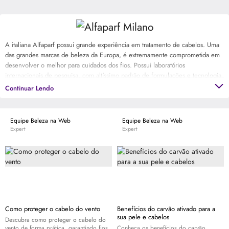
A italiana Alfaparf possui grande experiência em tratamento de cabelos. Uma
das grandes marcas de beleza da Europa, é extremamente comprometida em
desenvolver o melhor para cuidados dos fios. Possui laboratórios
internacionais de pesquisa, com altíssimo padrão de formulações e tecnologia
de ponta. Exporta para mais de 80 países. E tem em seu portfólio linhas
Continuar Lendo
conhecidas por sua performance como Semi di Lino Diamante, Midollo di
Bamboo e Salone. [saiba mais]
Equipe Beleza na Web
Equipe Beleza na Web
Expert
Expert
Como proteger o cabelo do vento
Benefícios do carvão ativado para a
sua pele e cabelos
Descubra como proteger o cabelo do
vento de forma prática, garantindo fios
Conheça os benefícios do carvão