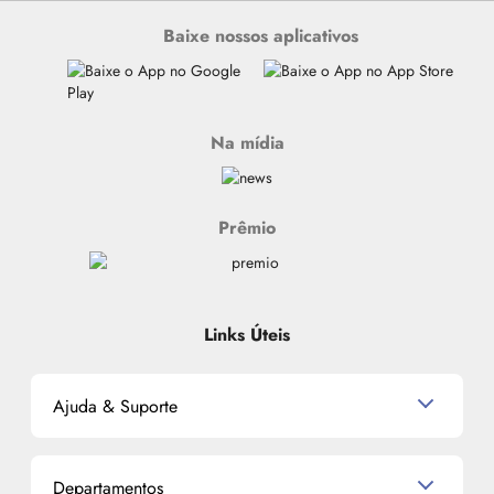
Baixe nossos aplicativos
Na mídia
Prêmio
Links Úteis
Ajuda & Suporte
Relacionamento com o Cliente
Departamentos
Política de Devolução