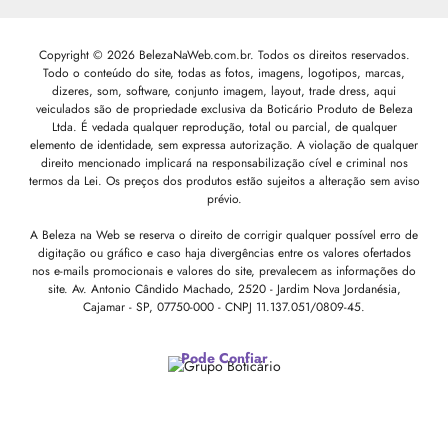
Copyright © 2026 BelezaNaWeb.com.br. Todos os direitos reservados.
Todo o conteúdo do site, todas as fotos, imagens, logotipos, marcas,
dizeres, som, software, conjunto imagem, layout, trade dress, aqui
veiculados são de propriedade exclusiva da Boticário Produto de Beleza
Ltda. É vedada qualquer reprodução, total ou parcial, de qualquer
elemento de identidade, sem expressa autorização. A violação de qualquer
direito mencionado implicará na responsabilização cível e criminal nos
termos da Lei. Os preços dos produtos estão sujeitos a alteração sem aviso
prévio.
A Beleza na Web se reserva o direito de corrigir qualquer possível erro de
digitação ou gráfico e caso haja divergências entre os valores ofertados
nos e-mails promocionais e valores do site, prevalecem as informações do
site.
Av. Antonio Cândido Machado, 2520 - Jardim Nova Jordanésia,
Cajamar - SP, 07750-000 -
CNPJ 11.137.051/0809-45.
Pode Confiar