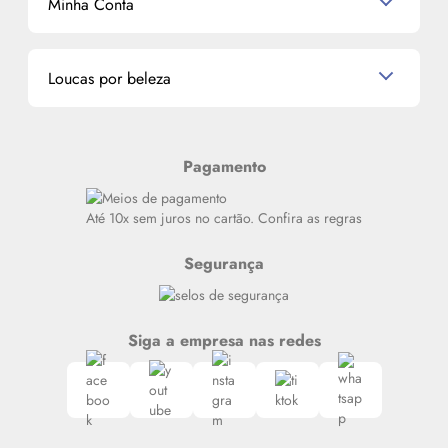
Minha Conta
La Vie Est Belle Lancôme
Quem somos
Miniaturas de Perfumes
Promoções de cupons
Dados Pessoais
Miniaturas de Produtos de Cabelo
Loucas por beleza
Meus endereços
Alterar Senha
Últimas
Meus Pedidos
Resenhas
Pagamento
Alto luxo
Siga nosso canal no Whatsapp
Até 10x sem juros no cartão. Confira as regras
Segurança
Siga a empresa nas redes