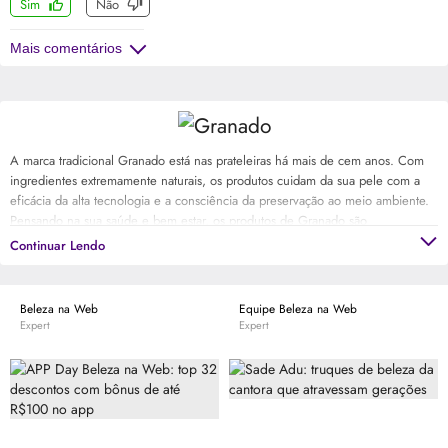
Sim
Não
Mais comentários
A marca tradicional Granado está nas prateleiras há mais de cem anos. Com
ingredientes extremamente naturais, os produtos cuidam da sua pele com a
eficácia da alta tecnologia e a consciência da preservação ao meio ambiente.
Pensando na sua saúde e bem estar, os produtos de Granado são
desenvolvidos para homens e mulheres que buscam de cuidados diários
Continuar Lendo
eficientes, mas sem precisar sair do conforto de sua casa.
Beleza na Web
Equipe Beleza na Web
Expert
Expert