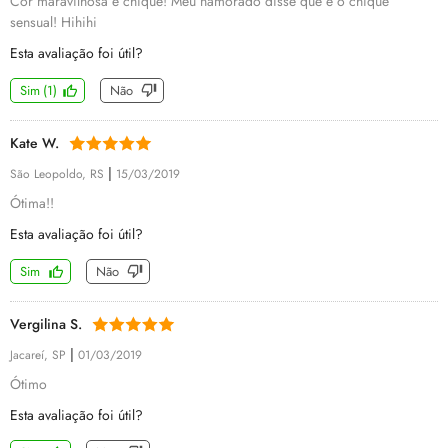
Cor maravilhosa e chique! Meu namorado disse que é o chique
sensual! Hihihi
Esta avaliação foi útil?
Sim
(
1
)
Não
Kate W.
|
São Leopoldo, RS
15/03/2019
Ótima!!
Esta avaliação foi útil?
Sim
Não
Vergilina S.
|
Jacareí, SP
01/03/2019
Ótimo
Esta avaliação foi útil?