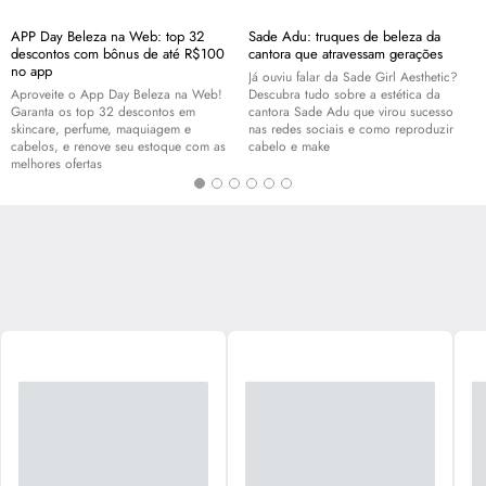
APP Day Beleza na Web: top 32
Sade Adu: truques de beleza da
descontos com bônus de até R$100
cantora que atravessam gerações
no app
Já ouviu falar da Sade Girl Aesthetic?
Aproveite o App Day Beleza na Web!
Descubra tudo sobre a estética da
Garanta os top 32 descontos em
cantora Sade Adu que virou sucesso
skincare
, perfume, maquiagem e
nas redes sociais e como reproduzir
cabelos, e renove seu estoque com as
cabelo e
make
melhores ofertas