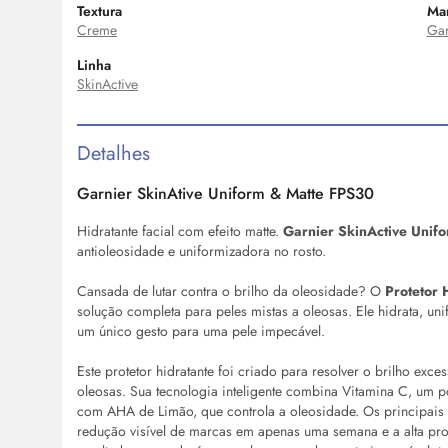
Textura
Ma
Creme
Gar
Linha
SkinActive
Detalhes
Garnier SkinAtive Uniform & Matte FPS30
Hidratante facial com efeito matte.
Garnier SkinActive Unif
antioleosidade e uniformizadora no rosto.
Cansada de lutar contra o brilho da oleosidade? O
Protetor 
solução completa para peles mistas a oleosas. Ele hidrata, uni
um único gesto para uma pele impecável.
Este protetor hidratante foi criado para resolver o brilho exc
oleosas. Sua tecnologia inteligente combina Vitamina C, um po
com AHA de Limão, que controla a oleosidade. Os principais b
redução visível de marcas em apenas uma semana e a alta pr