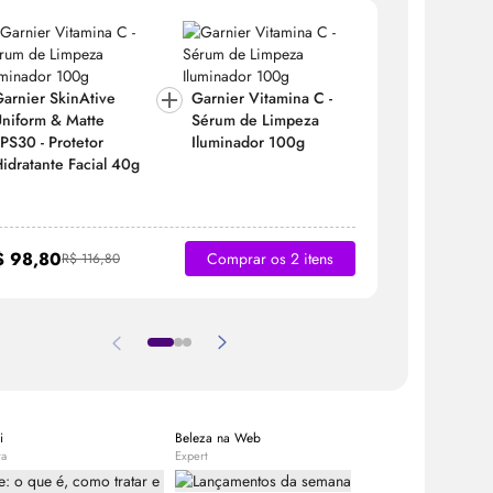
arnier SkinAtive
Garnier Vitamina C -
Garnier S
niform & Matte
Sérum
de Limpeza
Uniform 
PS30 - Protetor
Iluminador 100g
FPS30 - P
idratante Facial 40g
Hidratant
$ 98,80
R$ 97,8
Comprar os 2 itens
R$ 116,80
i
Beleza na Web
Equipe Bele
ta
Expert
Expert