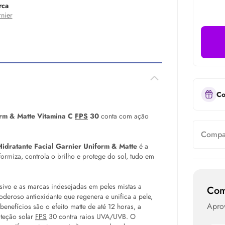
rca
nier
Co
orm & Matte Vitamina C
FPS
30
conta com ação
Compar
Hidratante Facial Garnier Uniform & Matte
é a
formiza, controla o brilho e protege do sol, tudo em
essivo e as marcas indesejadas em peles mistas a
Com
deroso antioxidante que regenera e unifica a pele,
Aprov
enefícios são o efeito matte de até 12 horas, a
oteção solar
FPS
30 contra raios UVA/UVB. O