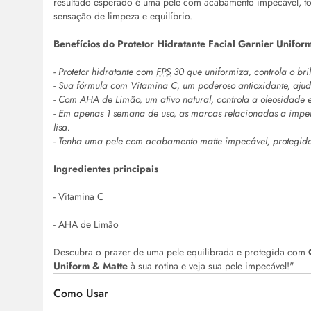
resultado esperado é uma pele com acabamento impecável, tom
sensação de limpeza e equilíbrio.
Benefícios do Protetor Hidratante Facial Garnier Unifor
- Protetor hidratante com
FPS
30 que uniformiza, controla o bri
- Sua fórmula com Vitamina C, um poderoso antioxidante, ajud
- Com AHA de Limão, um ativo natural, controla a oleosidade e
- Em apenas 1 semana de uso, as marcas relacionadas a imper
lisa.
- Tenha uma pele com acabamento matte impecável, protegida
Ingredientes principais
- Vitamina C
- AHA de Limão
Descubra o prazer de uma pele equilibrada e protegida com
Uniform & Matte
à sua rotina e veja sua pele impecável!"
Como Usar