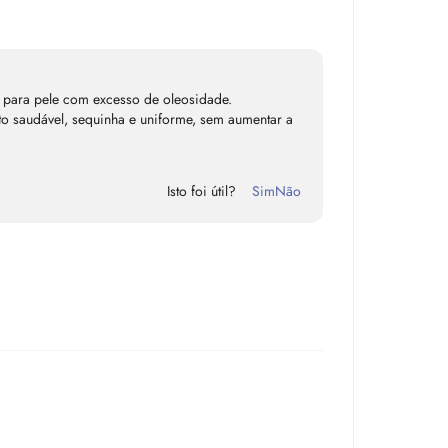
al para pele com excesso de oleosidade.
to saudável, sequinha e uniforme, sem aumentar a
Isto foi útil?
Sim
Não