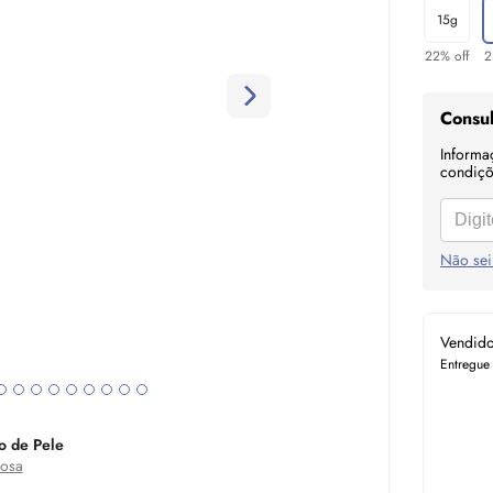
15g
22% off
2
Consul
Informa
condiçõe
Não sei
Vendid
Entregue
o de Pele
osa