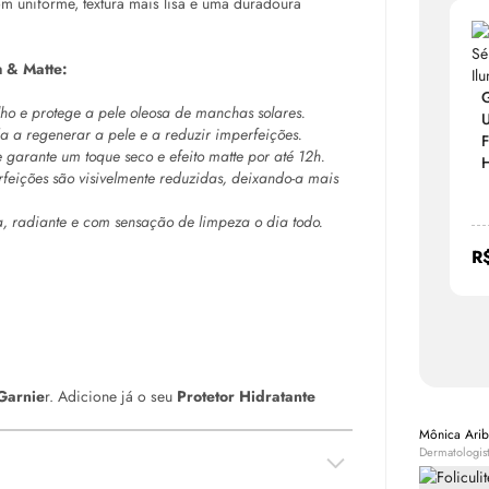
 uniforme, textura mais lisa e uma duradoura
m & Matte:
G
lho e protege a pele oleosa de manchas solares.
U
a a regenerar a pele e a reduzir imperfeições.
F
 garante um toque seco e efeito matte por até 12h.
H
feições são visivelmente reduzidas, deixando-a mais
, radiante e com sensação de limpeza o dia todo.
R
Garnie
r. Adicione já o seu
Protetor Hidratante
Mônica Arib
Dermatologis