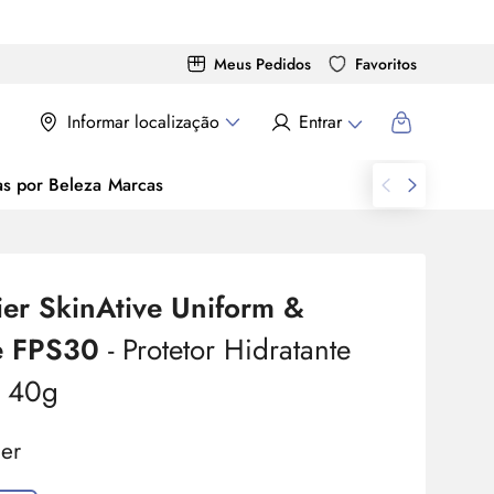
Meus Pedidos
Favoritos
Informar localização
Entrar
as por Beleza
Marcas
er SkinAtive Uniform &
e FPS30
- Protetor Hidratante
l 40g