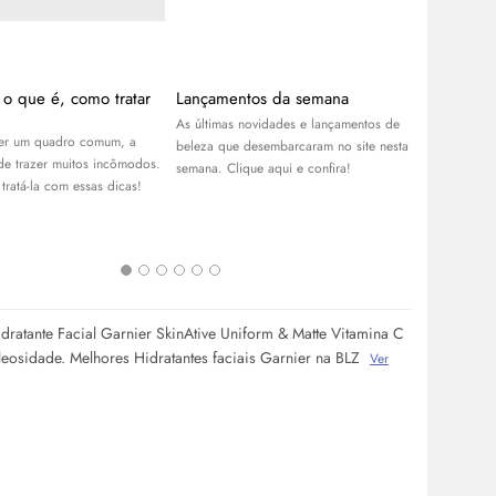
: o que é, como tratar
Lançamentos da semana
Benefícios
para a sua
As últimas novidades e lançamentos de
ser um quadro comum, a
Conheça os b
beleza que desembarcaram no site nesta
ode trazer muitos incômodos.
ativado e sa
semana. Clique aqui e confira!
ratá-la com essas dicas!
pode transfo
com a pele e
idratante Facial Garnier SkinAtive Uniform & Matte Vitamina C
leosidade. Melhores Hidratantes faciais Garnier na BLZ
Ver