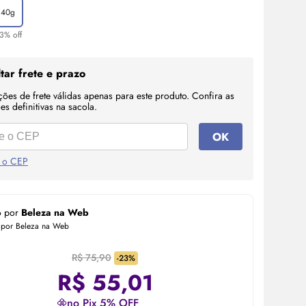
40g
3% off
tar frete e prazo
ções de frete válidas apenas para este produto. Confira as
s definitivas na sacola.
OK
 o CEP
o por
Beleza na Web
 por Beleza na Web
R$ 75,90
-23%
R$
55,01
no Pix 5% OFF