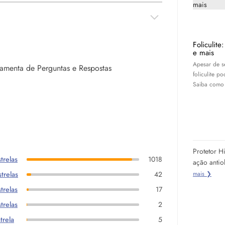
Foliculite
e mais
Apesar de 
rramenta de Perguntas e Respostas
foliculite p
Saiba como t
Protetor H
trelas
1018
ação antio
mais ❯
trelas
42
trelas
17
trelas
2
trela
5