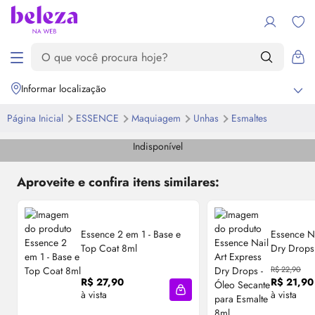
Informar localização
Página Inicial
ESSENCE
Maquiagem
Unhas
Esmaltes
Indisponível
Aproveite e confira itens similares:
Essence 2 em 1 - Base e
Essence Na
Top Coat 8ml
Dry Drops
para Esma
R$ 22,90
R$ 27,90
R$ 21,90
à vista
à vista
Adicionar à sacola