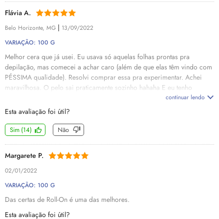
Flávia A.
|
Belo Horizonte, MG
13/09/2022
VARIAÇÃO: 100 G
Melhor cera que já usei. Eu usava só aquelas folhas prontas pra
depilação, mas comecei a achar caro (além de que elas têm vindo com
PÉSSIMA qualidade). Resolvi comprar essa pra experimentar. Achei
maravilhosa. O pelo sai praticamente sozinho hahaha E eu tenho
esquentado ela em banho maria, colocando dentro de uma vasilha de
continuar lendo
esquentar leite (aquelas mais estreitinhas, que aí eu consigo colocar a
Esta avaliação foi útil?
cera em pé), com água 1 dedo abaixo da tampa. Funciona
perfeitamente e não preciso comprar aquele aparelho próprio pra
Sim
(
14
)
Não
esquentar, que não é muito barato.
Margarete P.
02/01/2022
VARIAÇÃO: 100 G
Das certas de Roll-On é uma das melhores.
Esta avaliação foi útil?