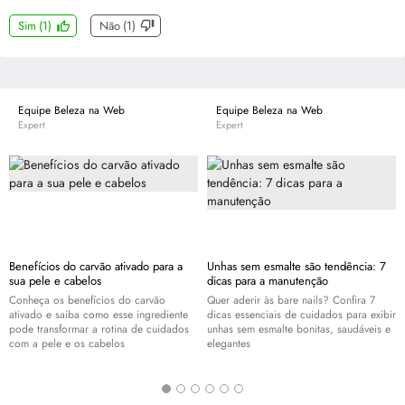
Sim
(
1
)
Não
(
1
)
Equipe Beleza na Web
Equipe Beleza na Web
Expert
Expert
Benefícios do carvão ativado para a
Unhas sem esmalte são tendência: 7
sua pele e cabelos
dicas para a manutenção
Conheça os benefícios do carvão
Quer aderir às bare nails? Confira 7
ativado e saiba como esse ingrediente
dicas essenciais de cuidados para exibir
pode transformar a rotina de cuidados
unhas sem esmalte bonitas, saudáveis e
com a pele e os cabelos
elegantes