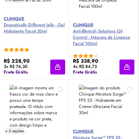
CLINIQUE
Dramatically Different Jelly - Gel
CLINIQUE
Hidratante Facial 50ml
Anti-Blemish Solutions
Oil
Control - Máscara de Limpeza
Facial 100ml
R$ 228,90
R$ 338,90
3x R$ 76,30
4x R$ 84,73
Adicionar à sacola
Adici
Frete Grátis
Frete Grátis
+ 3 opções
CLINIQUE
Moisture Surge™
FPS
25 -