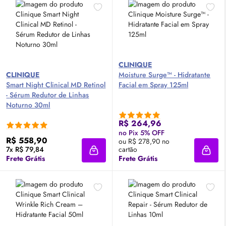
CLINIQUE
CLINIQUE
Moisture Surge™ - Hidratante
Smart Night Clinical MD Retinol
Facial em Spray 125ml
-
Sérum
Redutor de Linhas
Noturno 30ml
R$ 264,96
no Pix 5% OFF
R$ 558,90
ou R$ 278,90 no
7x R$ 79,84
cartão
Adicionar à sacola
Adici
Frete Grátis
Frete Grátis