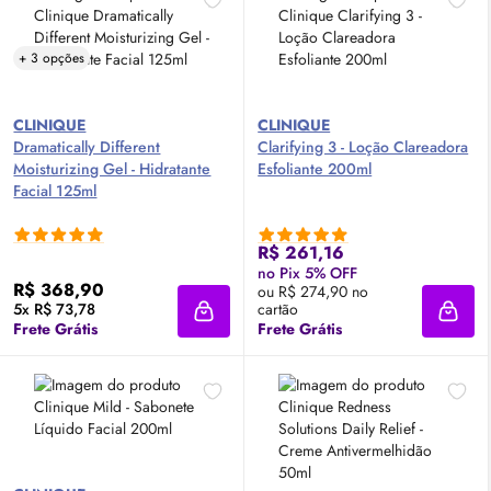
+ 3 opções
CLINIQUE
CLINIQUE
Dramatically Different
Clarifying 3 - Loção Clareadora
Moisturizing Gel - Hidratante
Esfoliante 200ml
Facial 125ml
R$ 261,16
no Pix 5% OFF
R$ 368,90
ou R$ 274,90 no
5x R$ 73,78
cartão
Adicionar à sacola
Adici
Frete Grátis
Frete Grátis