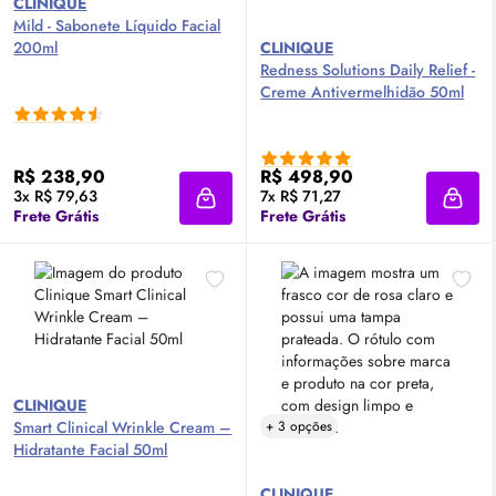
CLINIQUE
Mild - Sabonete Líquido Facial
200ml
CLINIQUE
Redness Solutions Daily Relief -
Creme Antivermelhidão 50ml
R$ 238,90
R$ 498,90
3x R$ 79,63
7x R$ 71,27
Adicionar à sacola
Adici
Frete Grátis
Frete Grátis
CLINIQUE
Smart Clinical Wrinkle
Cream
–
+ 3 opções
Hidratante Facial 50ml
CLINIQUE