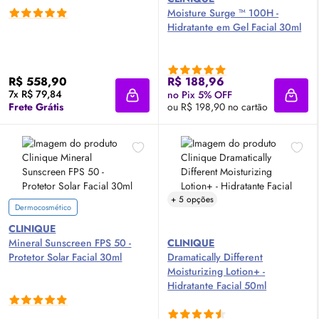
Moisture Surge ™ 100H -
Hidratante em Gel Facial 30ml
R$ 558,90
R$ 188,96
7x R$ 79,84
no Pix 5% OFF
Adicionar à sacola
Adici
Frete Grátis
ou R$ 198,90 no cartão
+ 5 opções
Dermocosmético
CLINIQUE
Mineral Sunscreen
FPS
50 -
CLINIQUE
Protetor Solar Facial 30ml
Dramatically Different
Moisturizing Lotion+ -
Hidratante Facial 50ml