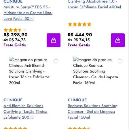
CLINIQUE
Clarifying Alcohol-
free
1.0 -
Moisture Surge™
FPS
25 -
Loção Esfoliante Facial 400ml
Hidratante em Creme Ultra-
Leve Facial 50ml
R$ 298,90
R$ 444,90
4x R$ 74,73
6x R$ 74,15
Adicionar à sacola
Adici
Frete Grátis
Frete Grátis
CLINIQUE
CLINIQUE
Anti-Blemish Solutions
Redness Solutions Soothing
Clarifying - Loção Tônica
Cleanser - Gel de Limpeza
Esfoliante 200ml
Facial 150ml