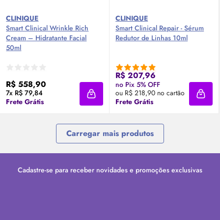
CLINIQUE
CLINIQUE
Smart Clinical Wrinkle Rich
Smart Clinical Repair -
Sérum
Cream
– Hidratante Facial
Redutor de Linhas 10ml
50ml
R$ 207,96
R$ 558,90
no Pix 5% OFF
7x R$ 79,84
ou R$ 218,90 no cartão
Adicionar à sacola
Adici
Frete Grátis
Frete Grátis
Carregar mais produtos
Cadastre-se para receber novidades e promoções exclusivas