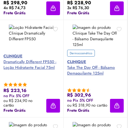
R$ 298,90
R$ 228,90
4x R$ 74,73
3x R$ 76,30
Adicionar à sacola
Adici
Frete Grátis
Frete Grátis
Dermocosmético
CLINIQUE
Dramatically Different FPS50 -
CLINIQUE
Loção Hidratante Facial 75ml
Take The Day
Off
- Bálsamo
Demaquilante 125ml
R$ 223,16
R$ 302,96
no Pix 5% OFF
no Pix 5% OFF
ou R$ 234,90 no
cartão
ou R$ 318,90 no cartão
Adicionar à sacola
Adici
Frete Grátis
Frete Grátis