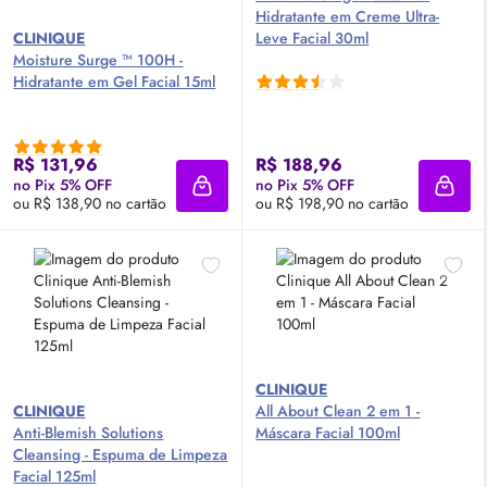
Hidratante em Creme Ultra-
CLINIQUE
Leve Facial 30ml
Moisture Surge ™ 100H -
Hidratante em Gel Facial 15ml
R$ 131,96
R$ 188,96
no Pix 5% OFF
no Pix 5% OFF
Adicionar à sacola
Adici
ou R$ 138,90 no cartão
ou R$ 198,90 no cartão
CLINIQUE
CLINIQUE
All About Clean 2 em 1 -
Anti-Blemish Solutions
Máscara Facial 100ml
Cleansing - Espuma de Limpeza
Facial 125ml