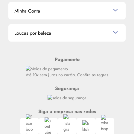
Dermocosméticos
Outlet
Mascavo
Cupom de Desconto
Nossas lojas
Minha Conta
La Vie Est Belle Lancôme
Quem somos
Miniaturas de Perfumes
Promoções de cupons
Dados Pessoais
Miniaturas de Produtos de Cabelo
Loucas por beleza
Meus endereços
Alterar Senha
Últimas
Meus Pedidos
Resenhas
Pagamento
Alto luxo
Siga nosso canal no Whatsapp
Até 10x sem juros no cartão. Confira as regras
Segurança
Siga a empresa nas redes