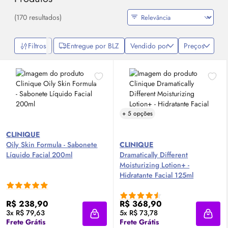
(170 resultados)
Filtros
Entregue por BLZ
Vendido por
Preços
+ 5 opções
CLINIQUE
Oily
Skin
Formula - Sabonete
CLINIQUE
Líquido Facial 200ml
Dramatically Different
Moisturizing Lotion+ -
Hidratante Facial 125ml
R$ 238,90
R$ 368,90
3x R$ 79,63
5x R$ 73,78
Adicionar à sacola
Adici
Frete Grátis
Frete Grátis