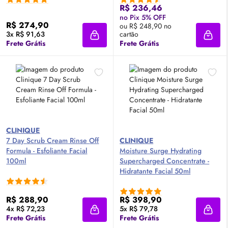
R$ 236,46
no Pix 5% OFF
R$ 274,90
ou R$ 248,90 no
3x R$ 91,63
cartão
Adicionar à sacola
Adici
Frete Grátis
Frete Grátis
CLINIQUE
7 Day Scrub
Cream
Rinse
Off
CLINIQUE
Formula - Esfoliante Facial
Moisture Surge Hydrating
100ml
Supercharged Concentrate -
Hidratante Facial 50ml
R$ 288,90
R$ 398,90
4x R$ 72,23
5x R$ 79,78
Adicionar à sacola
Adici
Frete Grátis
Frete Grátis