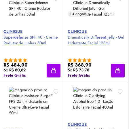
+ 4 opções
CLINIQUE
CLINIQUE
Superdefense SPF 40 - Creme
Dramatically Different Jelly - Gel
Redutor de Linhas 50ml
Hidratante Facial 125ml
R$ 484,90
R$ 368,90
6x R$ 80,82
5x R$ 73,78
Adicionar à sacola
Adici
Frete Grátis
Frete Grátis
CLINIQUE