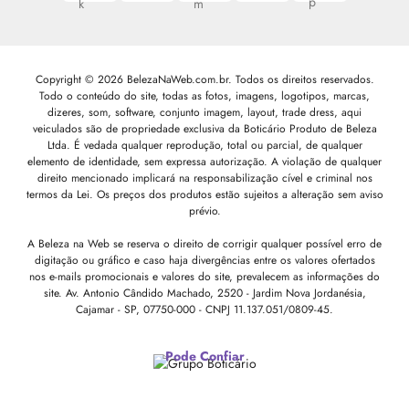
Copyright © 2026 BelezaNaWeb.com.br. Todos os direitos reservados.
Todo o conteúdo do site, todas as fotos, imagens, logotipos, marcas,
dizeres, som, software, conjunto imagem, layout, trade dress, aqui
veiculados são de propriedade exclusiva da Boticário Produto de Beleza
Ltda. É vedada qualquer reprodução, total ou parcial, de qualquer
elemento de identidade, sem expressa autorização. A violação de qualquer
direito mencionado implicará na responsabilização cível e criminal nos
termos da Lei. Os preços dos produtos estão sujeitos a alteração sem aviso
prévio.
A Beleza na Web se reserva o direito de corrigir qualquer possível erro de
digitação ou gráfico e caso haja divergências entre os valores ofertados
nos e-mails promocionais e valores do site, prevalecem as informações do
site.
Av. Antonio Cândido Machado, 2520 - Jardim Nova Jordanésia,
Cajamar - SP, 07750-000 -
CNPJ 11.137.051/0809-45.
Pode Confiar