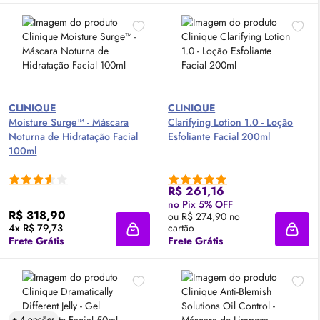
CLINIQUE
CLINIQUE
Moisture Surge™ - Máscara
Clarifying Lotion 1.0 - Loção
Noturna de Hidratação Facial
Esfoliante Facial 200ml
100ml
R$ 261,16
no Pix 5% OFF
R$ 318,90
ou R$ 274,90 no
4x R$ 79,73
cartão
Adicionar à sacola
Adici
Frete Grátis
Frete Grátis
+ 4 opções