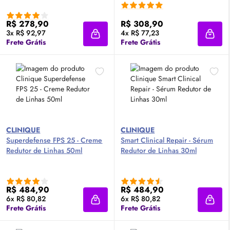
R$ 278,90
R$ 308,90
3x R$ 92,97
4x R$ 77,23
Adicionar à sacola
Adici
Frete Grátis
Frete Grátis
CLINIQUE
CLINIQUE
Superdefense
FPS
25 - Creme
Smart Clinical Repair -
Sérum
Redutor de Linhas 50ml
Redutor de Linhas 30ml
R$ 484,90
R$ 484,90
6x R$ 80,82
6x R$ 80,82
Adicionar à sacola
Adici
Frete Grátis
Frete Grátis