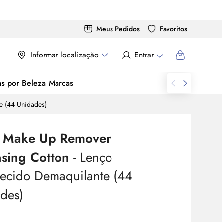
Meus Pedidos
Favoritos
Informar localização
Entrar
as por Beleza
Marcas
e (44 Unidades)
é
Make
Up Remover
nsing Cotton
- Lenço
cido Demaquilante (44
des)