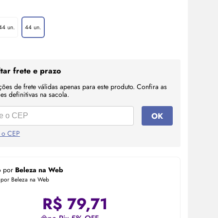
44 un.
44 un.
tar frete e prazo
ções de frete válidas apenas para este produto. Confira as
s definitivas na sacola.
OK
 o CEP
o por
Beleza na Web
 por Beleza na Web
R$
79,71