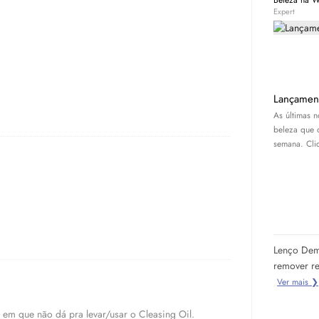
Beleza na 
Expert
Lançamen
As últimas 
beleza que 
semana. Cliq
Lenço Dem
remover r
Ver mais ❯
 em que não dá pra levar/usar o Cleasing Oil.