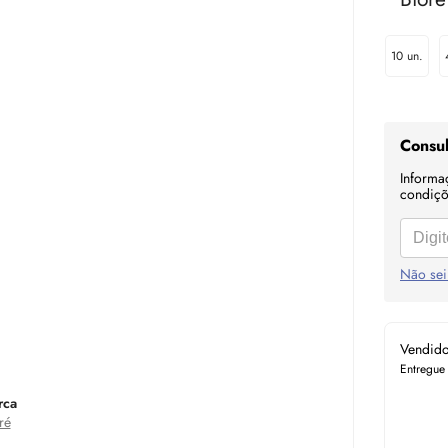
10 un.
Consul
Informa
condiçõe
Não sei
Vendid
Entregue
rca
ré