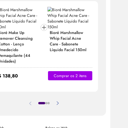
Bioré
Make
Up
Bioré Marshmallow
emover Cleansing
Whip Facial Acne
Bioré
Ma
otton - Lenço
Care - Sabonete
Remover 
Umedecido
Líquido Facial 150ml
Cotton - 
emaquilante (44
Umedeci
nidades)
Demaquil
Unidades
$ 138,80
Comprar os 2 itens
R$ 148,