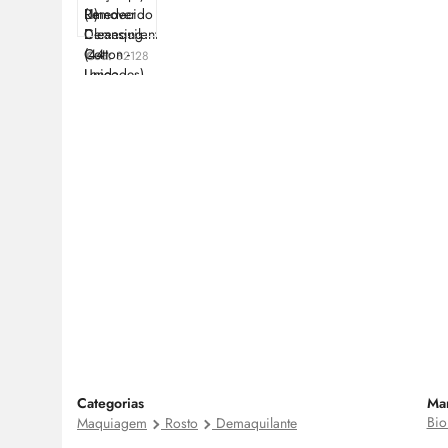
Cod:
82128
Categorias
Ma
Bio
Maquiagem
Rosto
Demaquilante