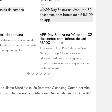
Web
Beleza na Web
Equipe Bele
Expert
Expert
tos da semana
APP Day Beleza na Web: top 32
Sade Adu:
descontos com bônus de até
cantora q
novidades e lançamentos de
R$100 no app
gerações
desembarcaram no site nesta
Aproveite o App Day Beleza na Web!
Já ouviu fala
ue aqui e confira!
Garanta os top 32 descontos em
Descubra tud
skincare
, perfume, maquiagem e
cantora Sade
cabelos, e renove seu estoque com as
redes sociai
melhores ofertas
e
make
aquilante Bioré Make Up Remover Cleansing Cotton permite
esíduos de maquiagem. Melhores Demaquilantes Bioré na BLZ