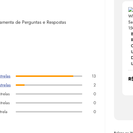
rramenta de Perguntas e Respostas
R
C
D
U
trelas
13
R
trelas
2
trelas
0
trelas
0
trela
0