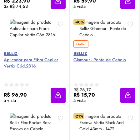
R$ 223,90
R$ 59,90
Adicionar à sacola
Adici
3x R$ 74,63
à vista
-40%
Outlet
BELLIZ
BELLIZ
Aplicador para Fibra Capilar
Glamour - Pente de Cabelo
Vertix Cód.2816
R$ 26,17
R$ 96,90
R$ 15,70
Adicionar à sacola
Adici
à vista
à vista
-21%