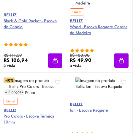
Outlet
BELLIZ
Black & Gold Racket - Escova
BELLIZ
de Cabelo
Wood - Escova Raquete Cerdas
de Madeira
R$ 111,59
R$ 100,00
R$ 106,94
R$ 49,90
Adicionar à sacola
Adici
à vista
à vista
-40%
+ 3 opções
Outlet
BELLIZ
BELLIZ
Ion - Escova Raquete
Pro Colors - Escova Térmica
19mm