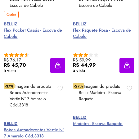
Outlet
BELLIZ
BELLIZ
Flex Pocket Cassis - Escova de
Flex Raquete Rosa - Escova de
Cabelo
Cabelo
R$ 76,17
R$ 59,99
R$ 45,70
R$ 44,99
Adicionar à sacola
Adici
à vista
à vista
-37%
-27%
BELLIZ
BELLIZ
Madeira - Escova Raquete
Bobes Autoaderentes Vertix Nº
7 Amarelo Cód.3318