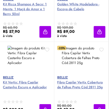
Kit Ricca Shampoo A Seco: 1
Golden White Modeladora -
Menta, 1 Maçã do Amor e 1
Escova de Cabelo
Berry 50ml
R$ 60,90
R$ 109,00
R$ 57,90
R$ 89,00
Adicionar à sacola
Adici
à vista
à vista
-25%
BELLIZ
BELLIZ
Kit Vertix: Fibra Capilar
Fibra Capilar Vertix Cobertura
Castanho Escuro e Aplicador
de Falhas Preto Cód.2811 25g
R$ 80,00