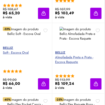
R$ 108,67
R$ 107,99
R$ 65,20
R$ 103,49
Adicionar à sacola
Adici
à vista
à vista
-33%
BELLIZ
Soft - Escova Oval
BELLIZ
Almofadada Preta e Prata -
Escova Raquete
R$ 99,00
R$ 113,99
R$ 66,00
R$ 109,24
Adicionar à sacola
Adici
à vista
à vista
-40%
-25%