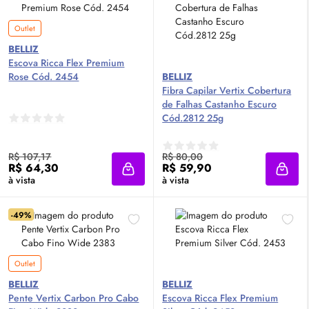
Outlet
BELLIZ
Escova Ricca Flex Premium
Rose Cód. 2454
BELLIZ
Fibra Capilar Vertix Cobertura
de Falhas Castanho Escuro
Cód.2812 25g
R$ 107,17
R$ 80,00
R$ 64,30
R$ 59,90
Adicionar à sacola
Adici
à vista
à vista
-49%
Outlet
BELLIZ
BELLIZ
Pente Vertix Carbon Pro Cabo
Escova Ricca Flex Premium