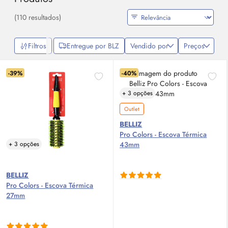
(110 resultados)
Filtros
Entregue por BLZ
Vendido por
Preços
-39%
-40%
+ 3 opções
Outlet
BELLIZ
Pro Colors - Escova Térmica
+ 3 opções
43mm
BELLIZ
Pro Colors - Escova Térmica
27mm