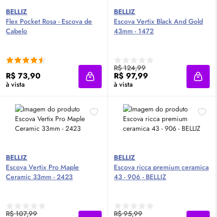
BELLIZ
BELLIZ
Flex Pocket Rosa - Escova de
Escova Vertix Black And Gold
Cabelo
43mm - 1472
R$ 124,99
R$ 73,90
R$ 97,99
Adicionar à sacola
Adici
à vista
à vista
BELLIZ
BELLIZ
Escova Vertix Pro Maple
Escova ricca premium ceramica
Ceramic 33mm - 2423
43 - 906 - BELLIZ
R$ 107,99
R$ 95,99