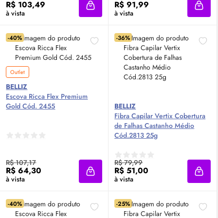
R$ 103,49
R$ 91,99
Adicionar à sacola
Adici
à vista
à vista
-40%
-36%
Outlet
BELLIZ
Escova Ricca Flex Premium
Gold Cód. 2455
BELLIZ
Fibra Capilar Vertix Cobertura
de Falhas Castanho Médio
Cód.2813 25g
R$ 107,17
R$ 79,99
R$ 64,30
R$ 51,00
Adicionar à sacola
Adici
à vista
à vista
-40%
-25%