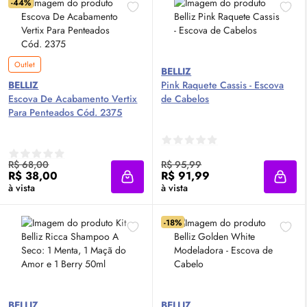
-44%
Outlet
BELLIZ
BELLIZ
Pink Raquete Cassis - Escova
Escova De Acabamento Vertix
de Cabelos
Para Penteados Cód. 2375
R$ 68,00
R$ 95,99
R$ 38,00
R$ 91,99
Adicionar à sacola
Adici
à vista
à vista
-18%
BELLIZ
BELLIZ