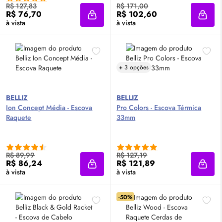
R$ 127,83
R$ 171,00
R$ 76,70
R$ 102,60
Adicionar à sacola
Adici
à vista
à vista
+ 3 opções
BELLIZ
BELLIZ
Ion Concept Média - Escova
Pro Colors - Escova Térmica
Raquete
33mm
R$ 89,99
R$ 127,19
R$ 86,24
R$ 121,89
Adicionar à sacola
Adici
à vista
à vista
-50%