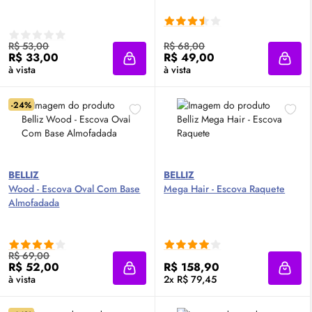
R$ 53,00
R$ 68,00
R$ 33,00
R$ 49,00
Adicionar à sacola
Adici
à vista
à vista
-24%
BELLIZ
BELLIZ
Wood - Escova Oval Com Base
Mega Hair - Escova Raquete
Almofadada
R$ 69,00
R$ 52,00
R$ 158,90
Adicionar à sacola
Adici
à vista
2x R$ 79,45