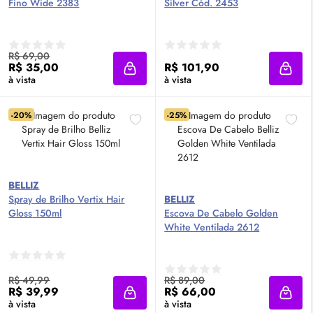
Fino Wide 2383
Silver Cód. 2453
R$ 69,00
R$ 35,00
R$ 101,90
Adicionar à sacola
Adici
à vista
à vista
-20%
-25%
BELLIZ
Spray de Brilho Vertix Hair
BELLIZ
Gloss
150ml
Escova De Cabelo Golden
White Ventilada 2612
R$ 49,99
R$ 89,00
R$ 39,99
R$ 66,00
Adicionar à sacola
Adici
à vista
à vista