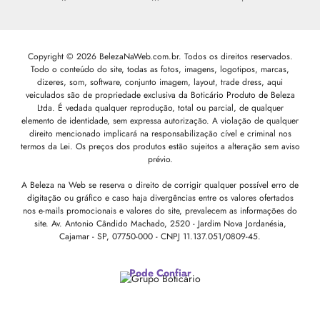
Copyright © 2026 BelezaNaWeb.com.br. Todos os direitos reservados.
Todo o conteúdo do site, todas as fotos, imagens, logotipos, marcas,
dizeres, som, software, conjunto imagem, layout, trade dress, aqui
veiculados são de propriedade exclusiva da Boticário Produto de Beleza
Ltda. É vedada qualquer reprodução, total ou parcial, de qualquer
elemento de identidade, sem expressa autorização. A violação de qualquer
direito mencionado implicará na responsabilização cível e criminal nos
termos da Lei. Os preços dos produtos estão sujeitos a alteração sem aviso
prévio.
A Beleza na Web se reserva o direito de corrigir qualquer possível erro de
digitação ou gráfico e caso haja divergências entre os valores ofertados
nos e-mails promocionais e valores do site, prevalecem as informações do
site.
Av. Antonio Cândido Machado, 2520 - Jardim Nova Jordanésia,
Cajamar - SP, 07750-000 -
CNPJ 11.137.051/0809-45.
Pode Confiar