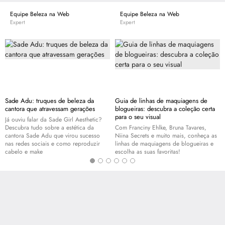
Equipe Beleza na Web
Equipe Beleza na Web
Expert
Expert
Sade Adu: truques de beleza da
Guia de linhas de maquiagens de
cantora que atravessam gerações
blogueiras: descubra a coleção certa
para o seu visual
Já ouviu falar da Sade Girl Aesthetic?
Descubra tudo sobre a estética da
Com Franciny Ehlke, Bruna Tavares,
cantora Sade Adu que virou sucesso
Niina Secrets e muito mais, conheça as
nas redes sociais e como reproduzir
linhas de maquiagens de blogueiras e
cabelo e
make
escolha as suas favoritas!