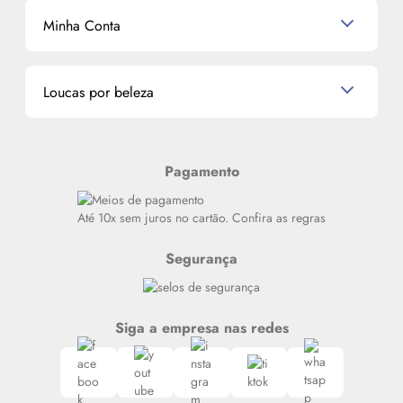
Mascavo
Cupom de Desconto
Nossas lojas
Minha Conta
La Vie Est Belle Lancôme
Quem somos
Miniaturas de Perfumes
Promoções de cupons
Dados Pessoais
Miniaturas de Produtos de Cabelo
Loucas por beleza
Meus endereços
Alterar Senha
Últimas
Meus Pedidos
Resenhas
Pagamento
Alto luxo
Siga nosso canal no Whatsapp
Até 10x sem juros no cartão. Confira as regras
Segurança
Siga a empresa nas redes