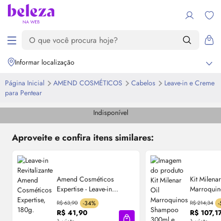
Informar localização
Página Inicial
AMEND COSMÉTICOS
Cabelos
Leave-in e Creme
para Pentear
Indisponível
Aproveite e confira itens similares:
Amend Cosméticos
Kit Milena
Expertise - Leave-in
Marroqui
Revitalizante 180g
300ml e B
R$ 63,90
-34%
R$ 214,34
Amend
R$ 41,90
R$ 107,1