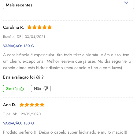
Mais recentes
Carolina R.
|
Brasília, DF
03/04/2021
VARIAÇÃO: 180 G
A consistência é espetacular: tira todo frizz e hidrata. Além disso, tem
um cheiro excepcional! Melhor leave-in que já usei. No dia seguinte, o
cabelo ainda está hidratadíssimo (meu cabelo é fino e com luzes).
Esta avaliação foi útil?
Sim
(
6
)
Não
Ana D.
|
Tupã, SP
29/12/2020
VARIAÇÃO: 180 G
Produto perfeito !!! Deixa o cabelo super hidratado e muito macio!!!