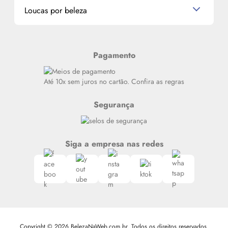
Miniaturas de Produtos de Cabelo
Loucas por beleza
Meus endereços
Alterar Senha
Últimas
Meus Pedidos
Resenhas
Pagamento
Alto luxo
Siga nosso canal no Whatsapp
Até 10x sem juros no cartão. Confira as regras
Segurança
Siga a empresa nas redes
Copyright © 2026 BelezaNaWeb.com.br. Todos os direitos reservados.