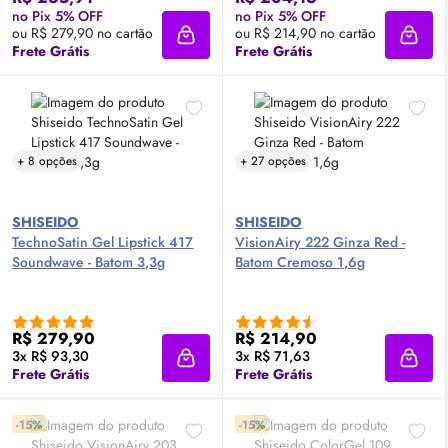
no Pix 5% OFF
no Pix 5% OFF
ou R$ 279,90 no cartão
ou R$ 214,90 no cartão
Adicionar à sacola
Adici
Frete Grátis
Frete Grátis
+ 8 opções
+ 27 opções
SHISEIDO
SHISEIDO
TechnoSatin Gel Lipstick 417
VisionAiry 222 Ginza Red -
Soundwave - Batom 3,3g
Batom Cremoso 1,6g
R$ 279,90
R$ 214,90
3x R$ 93,30
3x R$ 71,63
Adicionar à sacola
Adici
Frete Grátis
Frete Grátis
-15%
-15%