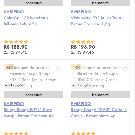
Indisponível
Indisponível
SHISEIDO
SHISEIDO
ColorGel 102 Narcissus -
VisionAiry 202 Bullet Train -
Bálsamo Labial 2g
Batom Cremoso 1,6g
R$ 188,90
R$ 198,90
2x R$ 94,45
2x R$ 99,45
-45%
-14%
+ 21 opções
+ 21 opções
Indisponível
Indisponível
SHISEIDO
SHISEIDO
Rouge Rouge BR721 Rose
Rouge Rouge RD620 Curious
Syrup - Batom Cremoso 4g
Cassis - Batom Matte 4g