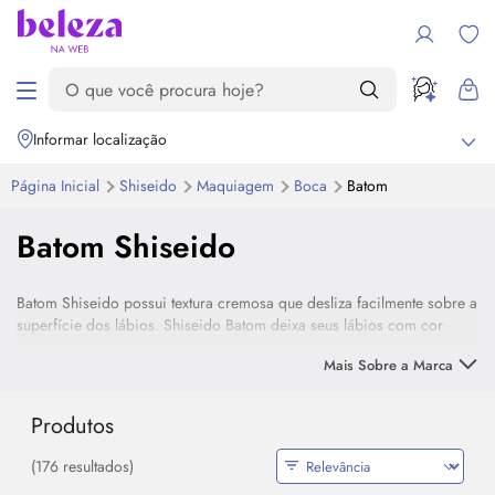
Informar localização
Página Inicial
Shiseido
Maquiagem
Boca
Batom
Batom Shiseido
Batom Shiseido possui textura cremosa que desliza facilmente sobre a
superfície dos lábios. Shiseido Batom deixa seus lábios com cor
intensa. Use para lábios sensuais e uma maquiagem deslumbrante.
Mais Sobre a Marca
Produtos
(176 resultados)