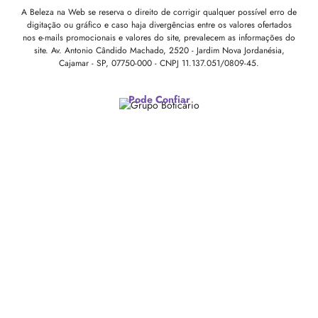
A Beleza na Web se reserva o direito de corrigir qualquer possível erro de
digitação ou gráfico e caso haja divergências entre os valores ofertados
nos e-mails promocionais e valores do site, prevalecem as informações do
site.
Av. Antonio Cândido Machado, 2520 - Jardim Nova Jordanésia,
Cajamar - SP, 07750-000 -
CNPJ 11.137.051/0809-45.
Pode Confiar