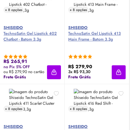
+ 8 opções
+ 8 opções
SHISEIDO
SHISEIDO
TechnoSatin Gel Lipstick 402
TechnoSatin Gel Lipstick 413
Chatbot - Batom 3,3g
Main Frame - Batom 3,3g
R$ 265,91
R$ 279,90
no Pix 5% OFF
ou R$ 279,90 no cartão
3x R$ 93,30
Adicionar à sacola
Adici
Frete Grátis
Frete Grátis
+ 8 opções
+ 8 opções
SHISEIDO
SHISEIDO