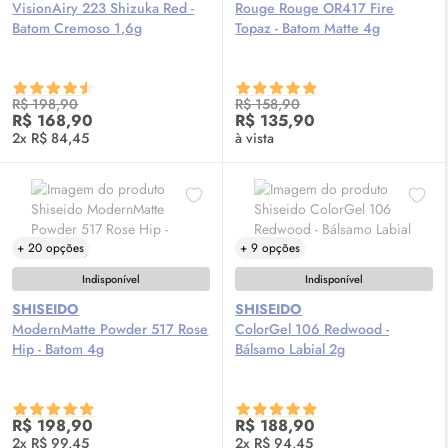
VisionAiry 223 Shizuka Red -
Rouge Rouge OR417 Fire
Batom Cremoso 1,6g
Topaz - Batom Matte 4g
R$ 198,90
R$ 158,90
R$ 168,90
R$ 135,90
2x R$ 84,45
à vista
+ 20 opções
+ 9 opções
Indisponível
Indisponível
SHISEIDO
SHISEIDO
ModernMatte Powder 517 Rose
ColorGel 106 Redwood -
Hip - Batom 4g
Bálsamo Labial 2g
R$ 198,90
R$ 188,90
2x R$ 99,45
2x R$ 94,45