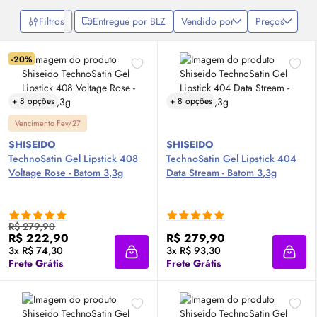
Filtros
Entregue por BLZ
Vendido por
Preços
-20%
+ 8 opções
+ 8 opções
Vencimento Fev/27
SHISEIDO
SHISEIDO
TechnoSatin Gel Lipstick 408
TechnoSatin Gel Lipstick 404
Voltage Rose - Batom 3,3g
Data Stream - Batom 3,3g
R$ 279,90
R$ 222,90
R$ 279,90
3x R$ 74,30
3x R$ 93,30
Adicionar à sacola
Adici
Frete Grátis
Frete Grátis