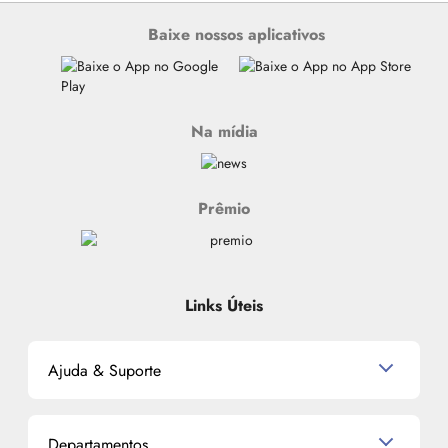
Baixe nossos aplicativos
Na mídia
Prêmio
Links Úteis
Ajuda & Suporte
Relacionamento com o Cliente
Departamentos
Política de Devolução