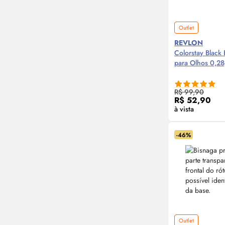
Outlet
REVLON
Colorstay Black 
para Olhos 0,2
Compre
R$ 99,90
R$ 52,90
à vista
-46%
Outlet