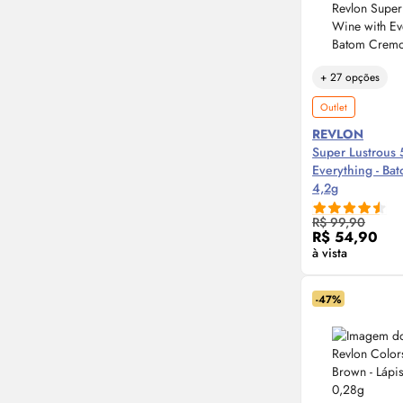
+ 27 opções
Outlet
REVLON
Super Lustrous
Everything - B
4,2g
Compre
R$ 99,90
R$ 54,90
à vista
-47%