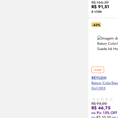
Compre
R$ 166,39
R$ 91,51
à vista
-42%
Outlet
REVLON
Batom ColorStay
Girl 005
R$ 95,00
Compre
R$ 46,75
no Pix 15% OFF
ou R$ 55,00 no 