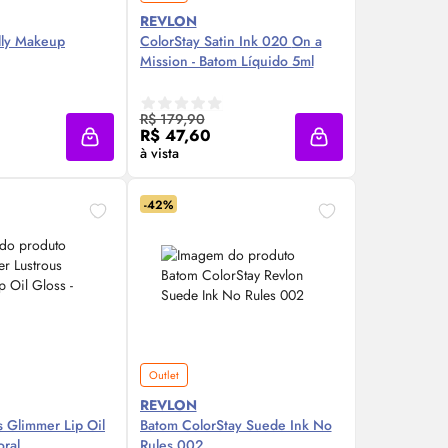
REVLON
lly Makeup
ColorStay Satin Ink 020
On
a
Mission - Batom Líquido 5ml
re Agora ❯
Compre Agora ❯
R$ 179,90
R$ 47,60
Adicionar à sacola
Adicionar à sacola
à vista
-42%
Outlet
REVLON
us Glimmer
Lip
Oil
Batom ColorStay Suede Ink No
oral
Rules 002