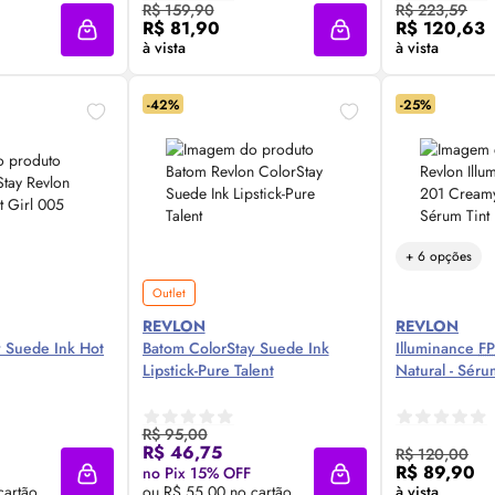
 Agora ❯
Compre Agora ❯
Comp
R$ 159,90
R$ 223,59
R$ 81,90
R$ 120,63
Adicionar à sacola
Adicionar à sacola
à vista
à vista
-42%
-25%
+ 6 opções
Outlet
REVLON
REVLON
 Suede Ink Hot
Batom ColorStay Suede Ink
Illuminance
F
Lipstick-Pure Talent
Natural -
Sér
R$ 95,00
 Agora ❯
Compre Agora ❯
Comp
R$ 46,75
R$ 120,00
R$ 89,90
no Pix 15% OFF
Adicionar à sacola
Adicionar à sacola
cartão
ou R$ 55,00 no cartão
à vista