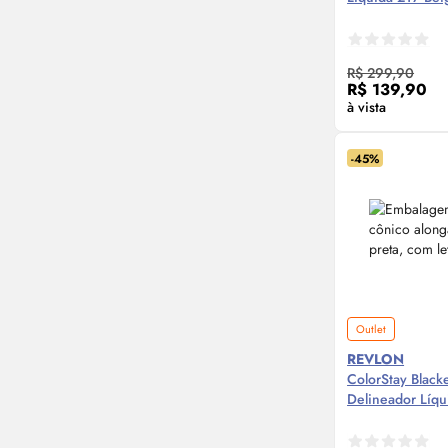
Compre
R$ 299,90
R$ 139,90
à vista
-45%
Outlet
REVLON
ColorStay Blacke
Delineador Líqu