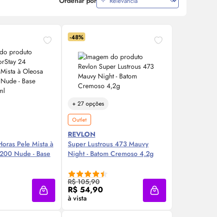
Ordenar por
-48%
+ 27 opções
Outlet
REVLON
Horas Pele Mista à
Super Lustrous 473 Mauvy
 200 Nude - Base
Night - Batom Cremoso 4,2g
re Agora ❯
Compre Agora ❯
R$ 105,90
R$ 54,90
Adicionar à sacola
Adicionar à sacola
à vista