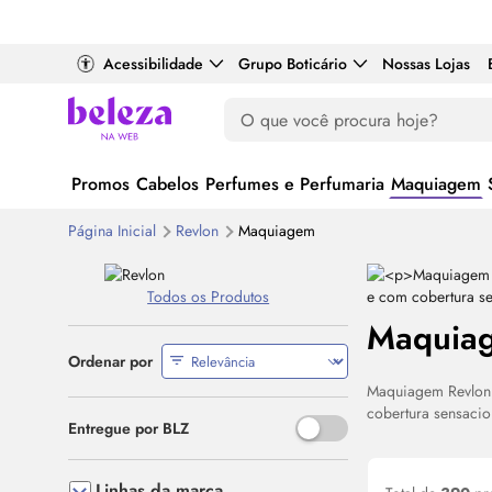
Acessibilidade
Grupo Boticário
Nossas Lojas
Promos
Cabelos
Perfumes e Perfumaria
Maquiagem
Página Inicial
Revlon
Maquiagem
Todos os Produtos
Maquia
Ordenar por
Maquiagem Revlon
cobertura sensacio
Use o espaço ou Enter para al
Entregue por BLZ
Linhas da marca