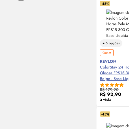
-48%
+ 5 opções
Outlet
REVLON
ColorStay 24 Ho
Oleosa FPS15 3
Beige - Base Lí
Compre
R$ 179,90
R$ 92,90
à vista
-45%