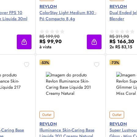
REVLON
REVLON
Cover
FPS
10
ColorStay Light Medium 830 -
Dual Ended Je
e Líquida 30ml
Pó Compacto 8,4g
Blender
 Agora ❯
Compre Agora ❯
Comp
R$ 199,90
R$ 311,90
R$ 99,90
R$ 166,30
Adicionar à sacola
Adicionar à sacola
à vista
2x R$ 83,15
-53%
-73%
Outlet
Outlet
REVLON
REVLON
n
-Caring Base
Illuminance
Skin
-Caring Base
Super Lustro
ge
Líquida 201
Creamy
Natural
Gloss
- Miss C