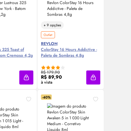
+ 9 opções
Outlet
REVLON
 325 Toast of
ColorStay 16 Hours Addictive -
atom Cremoso 4,2g
Paleta de Sombras 4,8g
re Agora ❯
Compre Agora ❯
R$ 179,90
R$ 89,90
Adicionar à sacola
Adicionar à sacola
à vista
-40%