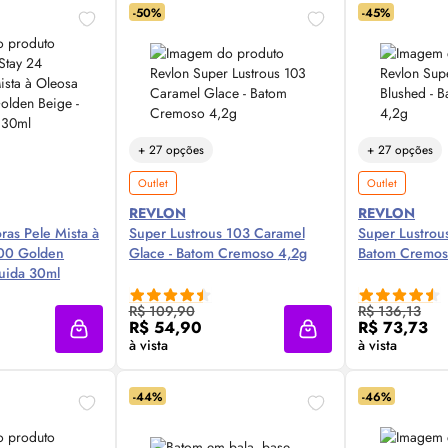
-50%
-45%
+ 27 opções
+ 27 opções
Outlet
Outlet
REVLON
REVLON
ras Pele Mista à
Super Lustrous 103 Caramel
Super Lustrou
00 Golden
Glace - Batom Cremoso 4,2g
Batom Cremos
quida 30ml
 Agora ❯
Compre Agora ❯
Comp
R$ 109,90
R$ 136,13
R$ 54,90
R$ 73,73
Adicionar à sacola
Adicionar à sacola
à vista
à vista
-44%
-46%