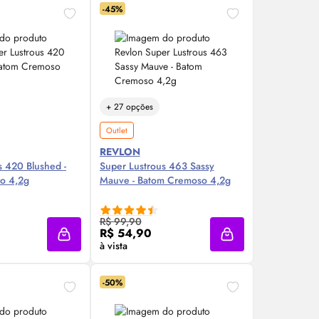
-45%
+ 27 opções
Outlet
REVLON
s 420 Blushed -
Super Lustrous 463 Sassy
o 4,2g
Mauve - Batom Cremoso 4,2g
re Agora ❯
Compre Agora ❯
R$ 99,90
R$ 54,90
Adicionar à sacola
Adicionar à sacola
à vista
-50%