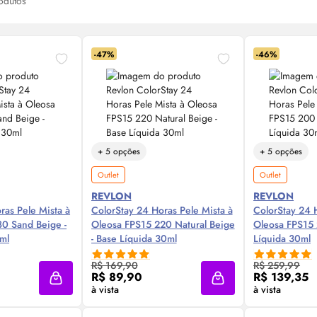
odutos
-47%
-46%
+ 5 opções
+ 5 opções
Outlet
Outlet
REVLON
REVLON
ras Pele Mista à
ColorStay 24 Horas Pele Mista à
ColorStay 24 
0 Sand Beige -
Oleosa FPS15 220 Natural Beige
Oleosa FPS15
ml
- Base Líquida 30ml
Líquida 30ml
 Agora ❯
Compre Agora ❯
Comp
R$ 169,90
R$ 259,99
R$ 89,90
R$ 139,35
Adicionar à sacola
Adicionar à sacola
à vista
à vista