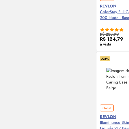
REVLON
ColorStay Full 
200 Nude - Bas
Compre
R$ 233,99
R$ 124,79
à vista
-53%
Outlet
REVLON
Illuminance
Ski
Líquida 217 Bei