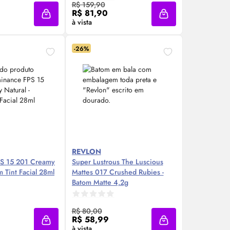
re Agora ❯
Compre Agora ❯
R$ 159,90
R$ 81,90
Adicionar à sacola
Adicionar à sacola
à vista
-26%
REVLON
PS
15 201
Creamy
Super Lustrous The Luscious
um
Tint
Facial 28ml
Mattes 017 Crushed Rubies -
Batom Matte 4,2g
re Agora ❯
Compre Agora ❯
R$ 80,00
R$ 58,99
Adicionar à sacola
Adicionar à sacola
à vista