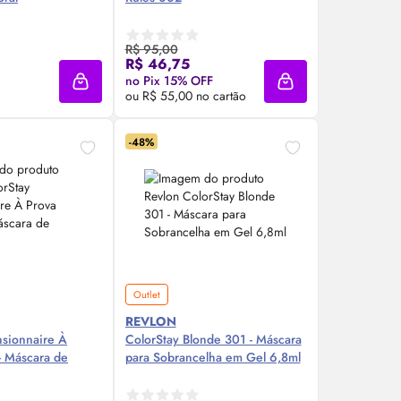
R$ 95,00
re Agora ❯
Compre Agora ❯
R$ 46,75
no Pix 15% OFF
Adicionar à sacola
Adicionar à sacola
ou R$ 55,00 no cartão
-48%
Outlet
REVLON
nsionnaire À
ColorStay Blonde 301 - Máscara
- Máscara de
para Sobrancelha em Gel 6,8ml