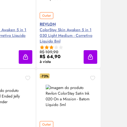
Outlet
REVLON
n
Awaken 5 in 1
ColorStay
Skin
Awaken 5 in 1
rretivo Líquido
030 Light Medium - Corretivo
Líquido 8ml
re Agora ❯
Compre Agora ❯
R$ 109,90
R$ 64,90
Adicionar à sacola
Adicionar à sacola
à vista
-73%
Outlet