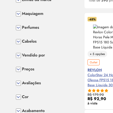
Total de
390
pr
Maquiagem
-48%
Perfumes
Cabelos
+ 5 opções
Vendido por
Outlet
Preços
REVLON
ColorStay 24 Ho
Oleosa FPS15 18
Avaliações
Base Líquida 30
Compre
R$ 179,90
Cor
R$ 92,90
à vista
Acabamento