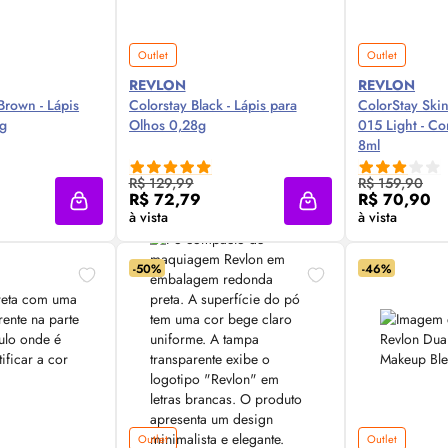
Outlet
Outlet
REVLON
REVLON
Brown - Lápis
Colorstay Black - Lápis para
ColorStay
Ski
8g
Olhos 0,28g
015 Light - Co
8ml
 Agora ❯
Compre Agora ❯
Comp
R$ 129,99
R$ 159,90
R$ 72,79
R$ 70,90
Adicionar à sacola
Adicionar à sacola
à vista
à vista
-50%
-46%
Outlet
Outlet