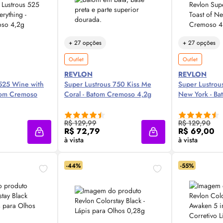
+ 27 opções
+ 27 opções
Outlet
Outlet
REVLON
REVLON
 525 Wine with
Super Lustrous 750 Kiss Me
Super Lustrous
atom Cremoso
Coral - Batom Cremoso 4,2g
New York - B
 Agora ❯
Compre Agora ❯
Comp
R$ 129,99
R$ 129,90
R$ 72,79
R$ 69,00
Adicionar à sacola
Adicionar à sacola
à vista
à vista
-44%
-55%