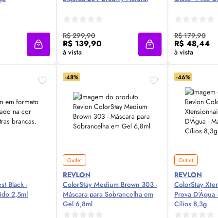
 Agora ❯
Compre Agora ❯
Comp
R$ 299,90
R$ 179,90
R$ 139,90
R$ 48,44
Adicionar à sacola
Adicionar à sacola
à vista
à vista
-48%
-46%
Outlet
Outlet
REVLON
REVLON
st Black -
ColorStay Medium Brown 303 -
ColorStay Xte
ido 2,5ml
Máscara para Sobrancelha em
Prova D'Água 
Gel 6,8ml
Cílios 8,3g