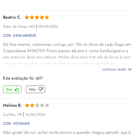
Beatriz C.
|
Patos de Minas, MG
09/07/2026
COR: EXHILARATOR
Ele fixa mesmo, sobreviveu comigo por 12h no show da Lady Gaga em
Copacabana INTACTO! Posso passar ele pra ir numa hamburgueria e
não precisar levar pra retocar. Minha dica para tirar ele da boca é usar
sempre um produto a base de óleo, tipo um cleansing balm ou
cleansing oil. Recomendo e compraria de novo!
continuar lendo
Esta avaliação foi útil?
Sim
Não
Melissa B.
|
Curitiba, PR
16/06/2026
COR: VOYAGER
Não gostei da cor, achei muito escura e quando chegou percebi que é