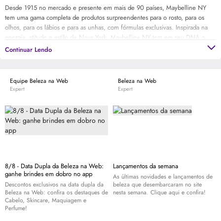
Desde 1915 no mercado e presente em mais de 90 países, Maybelline NY
tem uma gama completa de produtos surpreendentes para o rosto, para os
olhos, para os lábios e para as unhas, com fórmulas exclusivas. Inspirada na
energia, atitude e estilo de Nova York, Maybelline NY tem em seu DNA o
toque urbano e sofisticado da cidade. Assim, traduz as últimas tendências das
Continuar Lendo
passarelas em produtos de alto desempenho, tecnologicamente avançados,
empoderando as mulheres através da beleza.
Equipe Beleza na Web
Beleza na Web
Expert
Expert
8/8 - Data Dupla da Beleza na Web:
Lançamentos da semana
ganhe brindes em dobro no app
As últimas novidades e lançamentos de
Descontos exclusivos na data dupla da
beleza que desembarcaram no site
Beleza na Web: confira os destaques de
nesta semana. Clique aqui e confira!
Cabelo,
Skincare
, Maquiagem e
Perfume!